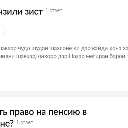
нзили зист
1 ответ
ы
шавхар чудо шудан шахсоне ки дар кайди хона ха
чияни шавхар) онхоро дар Назар мегиран барои
ь право на пенсию в
не?
1 ответ