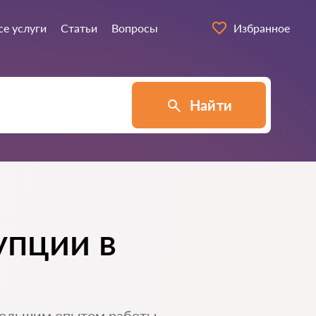
се услуги
Статьи
Вопросы
Избранное
Найти
упции в
большим опытом работы.