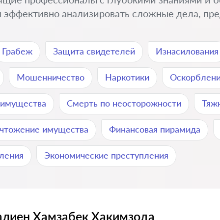
 эффективно анализировать сложные дела, пре
Грабеж
Защита свидетелей
Изнасилования
Мошенничество
Наркотики
Оскорблен
о имущества
Смерть по неосторожности
Тяж
чтожение имущества
Финансовая пирамида
пления
Экономические преступления
лиен Хамзабек Хакимзода