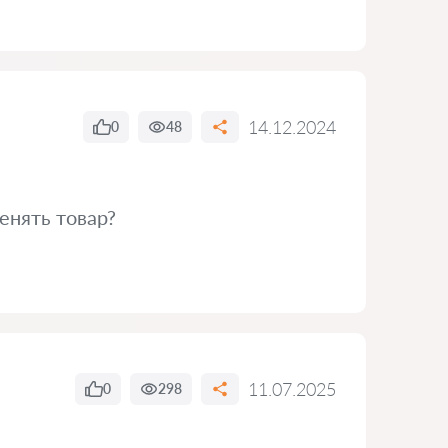
14.12.2024
0
48
енять товар?
11.07.2025
0
298