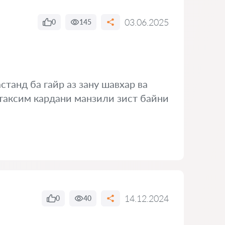
03.06.2025
0
145
станд ба гайр аз зану шавхар ва
 таксим кардани манзили зист байни
14.12.2024
0
40