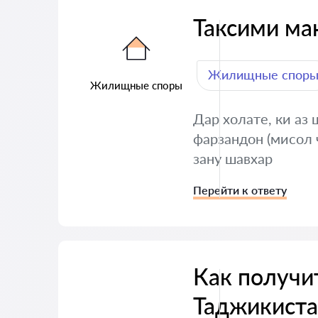
Таксими ма
Жилищные спор
Жилищные споры
Дар холате, ки аз 
фарзандон (мисол 
зану шавхар
Перейти к ответу
Как получит
Таджикиста