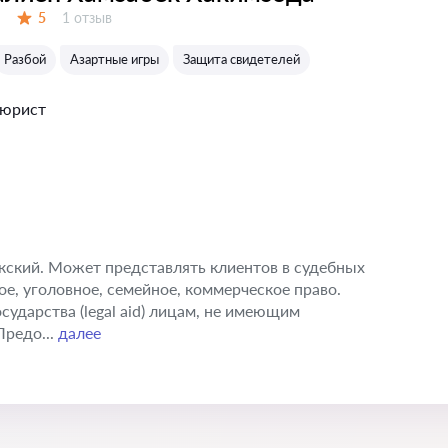
Отзывов:
5
1 отзыв
Оценка:
Разбой
Азартные игры
Защита свидетелей
 юрист
икский. Может представлять клиентов в судебных
е, уголовное, семейное, коммерческое право.
ударства (legal aid) лицам, не имеющим
Предо...
далее