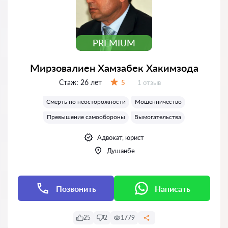
PREMIUM
Мирзовалиен Хамзабек Хакимзода
Стаж:
26 лет
Отзывов:
5
1 отзыв
Оценка:
Смерть по неосторожности
Мошенничество
Превышение самообороны
Вымогательства
Адвокат, юрист
Душанбе
Позвонить
Написать
25
2
1779