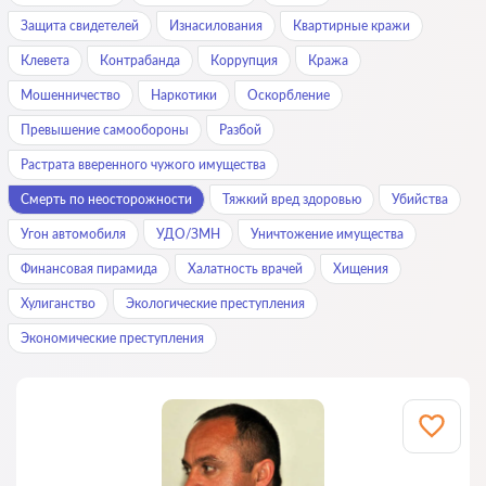
Защита свидетелей
Изнасилования
Квартирные кражи
Клевета
Контрабанда
Коррупция
Кража
Мошенничество
Наркотики
Оскорбление
Превышение самообороны
Разбой
Растрата вверенного чужого имущества
Смерть по неосторожности
Тяжкий вред здоровью
Убийства
Угон автомобиля
УДО/ЗМН
Уничтожение имущества
Финансовая пирамида
Халатность врачей
Хищения
Хулиганство
Экологические преступления
Экономические преступления