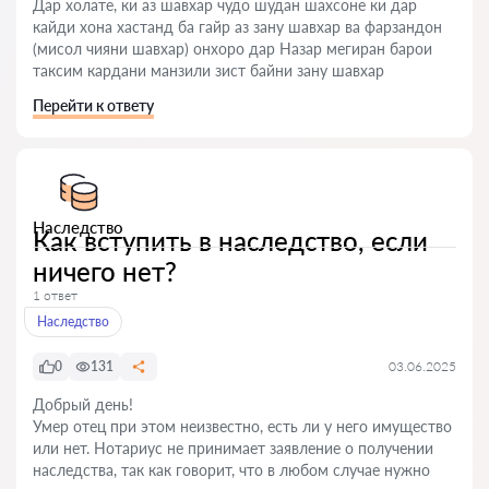
Дар холате, ки аз шавхар чудо шудан шахсоне ки дар
кайди хона хастанд ба гайр аз зану шавхар ва фарзандон
(мисол чияни шавхар) онхоро дар Назар мегиран барои
таксим кардани манзили зист байни зану шавхар
Перейти к ответу
Наследство
Как вступить в наследство, если
ничего нет?
1 ответ
Наследство
0
131
03.06.2025
Добрый день!
Умер отец при этом неизвестно, есть ли у него имущество
или нет. Нотариус не принимает заявление о получении
наследства, так как говорит, что в любом случае нужно