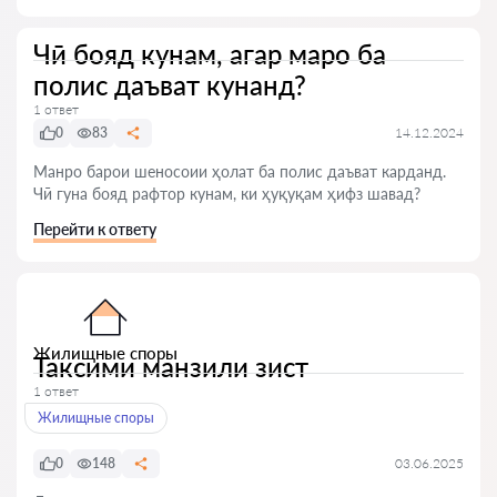
Чӣ бояд кунам, агар маро ба
полис даъват кунанд?
1 ответ
0
83
14.12.2024
Манро барои шеносоии ҳолат ба полис даъват карданд.
Чӣ гуна бояд рафтор кунам, ки ҳуқуқам ҳифз шавад?
Перейти к ответу
Жилищные споры
Таксими манзили зист
1 ответ
Жилищные споры
0
148
03.06.2025