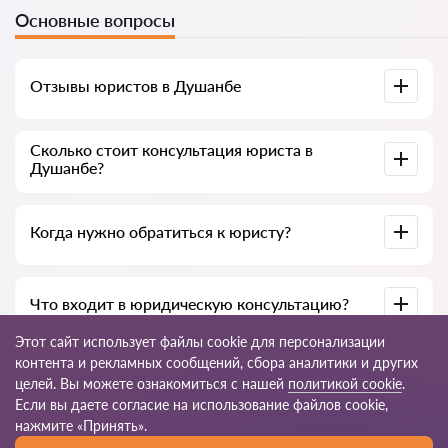
Основные вопросы
Отзывы юристов в Душанбе
Доступны на юридических платформах, в Google и на
Сколько стоит консультация юриста в
Advokat-tj.com — полезны для выбора специалиста.
Душанбе?
В среднем от 50 до 300 сомони, в зависимости от опыта и
Когда нужно обратиться к юристу?
темы вопроса.
При нарушении прав, подготовке документов, договорах,
Что входит в юридическую консультацию?
жалобах или необходимости разъяснения закона.
Этот сайт использует файлы cookie для персонализации
Анализ ситуации, разъяснение норм закона, варианты
контента и рекламных сообщений, сбора аналитики и других
решения, рекомендации и пошаговый план действий.
целей. Вы можете ознакомиться с нашей
политикой cookie
.
Если вы даете согласие на использование файлов cookie,
© 2026 Advokat-tj.com
нажмите «Принять».