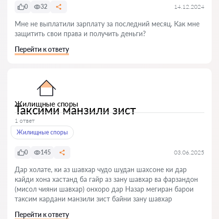
0
32
14.12.2024
Мне не выплатили зарплату за последний месяц. Как мне
защитить свои права и получить деньги?
Перейти к ответу
Жилищные споры
Таксими манзили зист
1 ответ
Жилищные споры
0
145
03.06.2025
Дар холате, ки аз шавхар чудо шудан шахсоне ки дар
кайди хона хастанд ба гайр аз зану шавхар ва фарзандон
(мисол чияни шавхар) онхоро дар Назар мегиран барои
таксим кардани манзили зист байни зану шавхар
Перейти к ответу