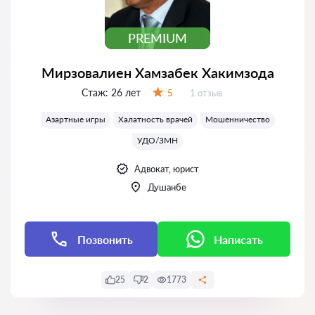
PREMIUM
Мирзовалиен Хамзабек Хакимзода
Стаж:
26 лет
Отзывов:
5
1 отзыв
Оценка:
Азартные игры
Халатность врачей
Мошенничество
УДО/ЗМН
Адвокат, юрист
Душанбе
Позвонить
Написать
25
2
1773