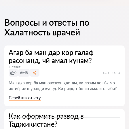
Вопросы и ответы по
Халатность врачей
Агар ба ман дар кор галаф
расонанд, чӣ амал кунам?
1 ответ
0
45
14.12.2024
Ман дар кор ба ман овозхон ҳастам, ки лозим аст ба мо
ихтиёрие шуранди кунед. Кӣ риққат бо ин амали ғазабӣ?
Перейти к ответу
Как оформить развод в
Таджикистане?