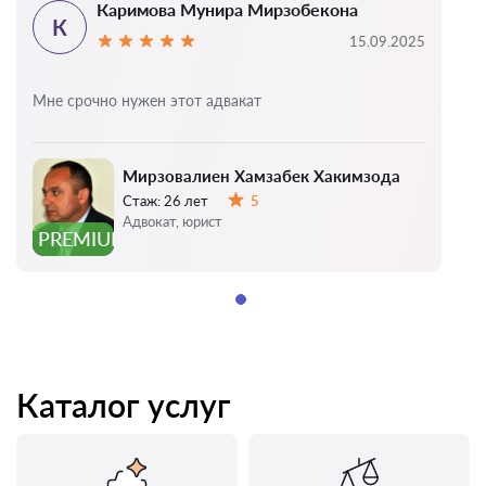
Каримова Мунира Мирзобекона
К
15.09.2025
Мне срочно нужен этот адвакат
Мирзовалиен Хамзабек Хакимзода
Стаж:
26 лет
5
Оценка:
Адвокат, юрист
PREMIUM
Каталог услуг