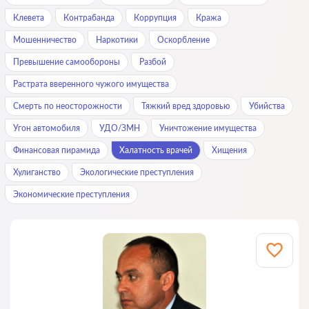
Клевета
Контрабанда
Коррупция
Кража
Мошенничество
Наркотики
Оскорбление
Превышение самообороны
Разбой
Растрата вверенного чужого имущества
Смерть по неосторожности
Тяжкий вред здоровью
Убийства
Угон автомобиля
УДО/ЗМН
Уничтожение имущества
Финансовая пирамида
Халатность врачей
Хищения
Хулиганство
Экологические преступления
Экономические преступления