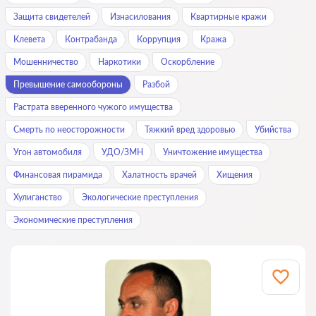
Защита свидетелей
Изнасилования
Квартирные кражи
Клевета
Контрабанда
Коррупция
Кража
Мошенничество
Наркотики
Оскорбление
Превышение самообороны
Разбой
Растрата вверенного чужого имущества
Смерть по неосторожности
Тяжкий вред здоровью
Убийства
Угон автомобиля
УДО/ЗМН
Уничтожение имущества
Финансовая пирамида
Халатность врачей
Хищения
Хулиганство
Экологические преступления
Экономические преступления