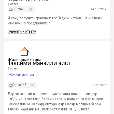
1 ответ
0
61
14.12.2024
Я хочу получить гражданство Таджикистана. Какие шаги
мне нужно предпринять?
Перейти к ответу
Жилищные споры
Таксими манзили зист
1 ответ
Жилищные споры
0
145
03.06.2025
Дар холате, ки аз шавхар чудо шудан шахсоне ки дар
кайди хона хастанд ба гайр аз зану шавхар ва фарзандон
(мисол чияни шавхар) онхоро дар Назар мегиран барои
таксим кардани манзили зист байни зану шавхар