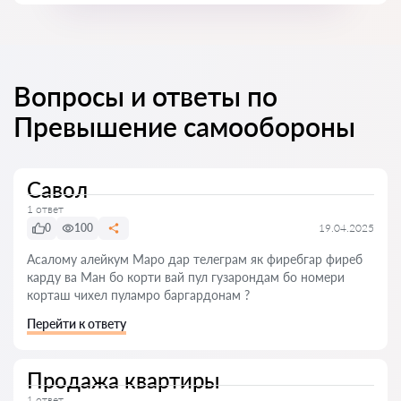
Вопросы и ответы по
Превышение самообороны
Савол
1 ответ
0
100
19.04.2025
Асалому алейкум Маро дар телеграм як фиребгар фиреб
карду ва Ман бо корти вай пул гузарондам бо номери
корташ чихел пуламро баргардонам ?
Перейти к ответу
Продажа квартиры
1 ответ