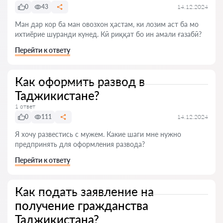
0
43
14.12.2024
Ман дар кор ба ман овозхон ҳастам, ки лозим аст ба мо
ихтиёрие шуранди кунед. Кӣ риққат бо ин амали ғазабӣ?
Перейти к ответу
Как оформить развод в
Таджикистане?
1 ответ
0
111
14.12.2024
Я хочу развестись с мужем. Какие шаги мне нужно
предпринять для оформления развода?
Перейти к ответу
Как подать заявление на
получение гражданства
Таджикистана?