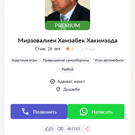
PREMIUM
Мирзовалиен Хамзабек Хакимзода
Стаж:
26 лет
Отзывов:
5
1 отзыв
Оценка:
Азартные игры
Превышение самообороны
Угон автомобиля
Разбой
Адвокат, юрист
Душанбе
Позвонить
Написать
25
2
1763