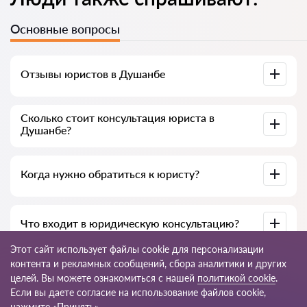
Основные вопросы
Отзывы юристов в Душанбе
Доступны на юридических платформах, в Google и на
Сколько стоит консультация юриста в
Advokat-tj.com — полезны для выбора специалиста.
Душанбе?
В среднем от 50 до 300 сомони, в зависимости от опыта и
Когда нужно обратиться к юристу?
темы вопроса.
При нарушении прав, подготовке документов, договорах,
Что входит в юридическую консультацию?
жалобах или необходимости разъяснения закона.
Этот сайт использует файлы cookie для персонализации
Анализ ситуации, разъяснение норм закона, варианты
контента и рекламных сообщений, сбора аналитики и других
решения, рекомендации и пошаговый план действий.
целей. Вы можете ознакомиться с нашей
политикой cookie
.
Если вы даете согласие на использование файлов cookie,
© 2026 Advokat-tj.com
нажмите «Принять».