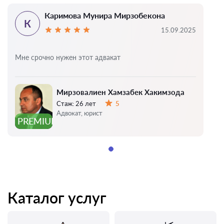
Каримова Мунира Мирзобекона
К
15.09.2025
Мне срочно нужен этот адвакат
Мирзовалиен Хамзабек Хакимзода
Стаж:
26 лет
5
Оценка:
Адвокат, юрист
PREMIUM
Каталог услуг