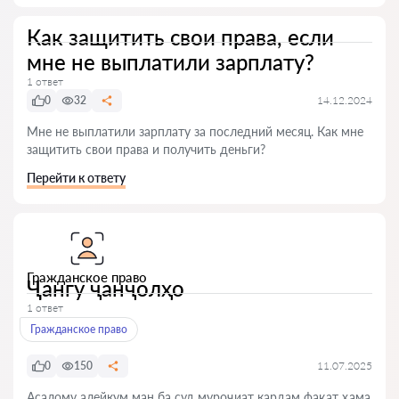
Как защитить свои права, если
мне не выплатили зарплату?
1 ответ
0
32
14.12.2024
Мне не выплатили зарплату за последний месяц. Как мне
защитить свои права и получить деньги?
Перейти к ответу
Гражданское право
Ҷангу ҷанҷолҳо
1 ответ
Гражданское право
0
150
11.07.2025
Асалому алейкум ман ба суд муроҷиат кардам фақат ҳама