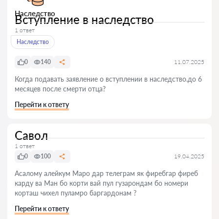
Наследство
Вступление в наследство
1 ответ
Наследство
0
140
11.07.2025
Когда подавать заявление о вступлении в наследство.до 6
месяцев после смерти отца?
Перейти к ответу
Савол
1 ответ
0
100
19.04.2025
Асалому алейкум Маро дар телеграм як фиребгар фиреб
карду ва Ман бо корти вай пул гузарондам бо номери
корташ чихел пуламро баргардонам ?
Перейти к ответу