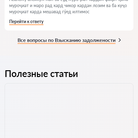
муроҷиат и маро рад кард чикор кардан лозим ва ба куҷо
муроҷиат карда мешавад гӯед илтимос
Перейти к ответу
Все вопросы по Взысканию задолжености
Полезные статьи