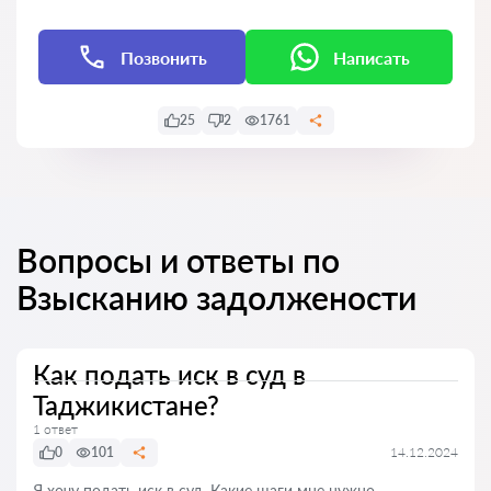
Позвонить
Написать
25
2
1761
Вопросы и ответы по
Взысканию задолжености
Как подать иск в суд в
Таджикистане?
1 ответ
0
101
14.12.2024
Я хочу подать иск в суд. Какие шаги мне нужно