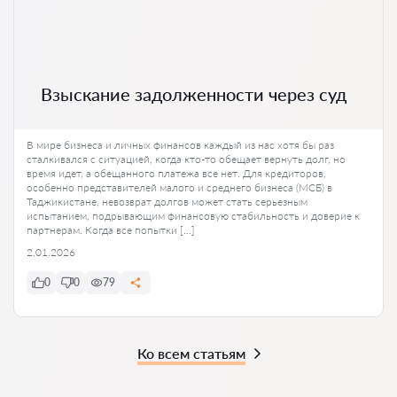
Взыскание задолженности через суд
В мире бизнеса и личных финансов каждый из нас хотя бы раз
сталкивался с ситуацией, когда кто-то обещает вернуть долг, но
время идет, а обещанного платежа все нет. Для кредиторов,
особенно представителей малого и среднего бизнеса (МСБ) в
Таджикистане, невозврат долгов может стать серьезным
испытанием, подрывающим финансовую стабильность и доверие к
партнерам. Когда все попытки […]
2.01.2026
0
0
79
Ко всем статьям