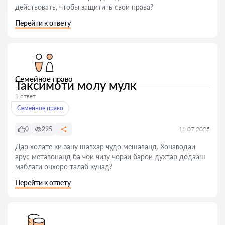
действовать, чтобы защитить свои права?
Перейти к ответу
Семейное право
Таксимоти молу мулк
1 ответ
Семейное право
0
295
11.07.2025
Дар холате ки зану шавхар чудо мешаванд. Хонаводаи
арус метавонанд ба чои чизу чораи барои духтар додааш
маблаги онхоро талаб кунад?
Перейти к ответу