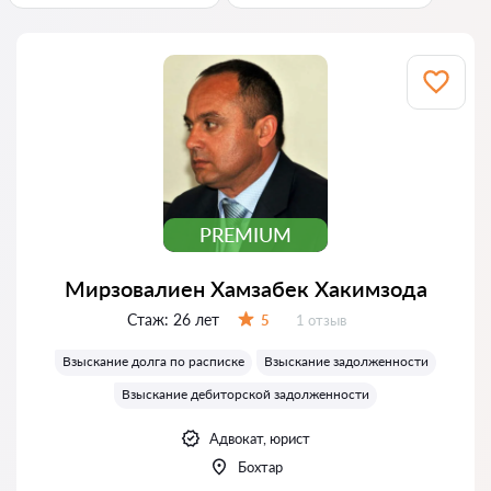
PREMIUM
Мирзовалиен Хамзабек Хакимзода
Стаж:
26 лет
Отзывов:
5
1 отзыв
Оценка:
Взыскание долга по расписке
Взыскание задолженности
Взыскание дебиторской задолженности
Адвокат, юрист
Бохтар