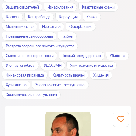
Защита свидетелей
Изнасилования
Квартирные кражи
Клевета
Контрабанда
Коррупция
Кража
Мошенничество
Наркотики
Оскорбление
Превышение самообороны
Разбой
Растрата вверенного чужого имущества
Смерть по неосторожности
Тяжкий вред здоровью
Убийства
Угон автомобиля
УДО/ЗМН
Уничтожение имущества
Финансовая пирамида
Халатность врачей
Хищения
Хулиганство
Экологические преступления
Экономические преступления