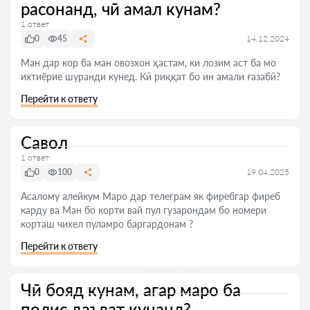
расонанд, чӣ амал кунам?
1 ответ
0
45
14.12.2024
Ман дар кор ба ман овозхон ҳастам, ки лозим аст ба мо
ихтиёрие шуранди кунед. Кӣ риққат бо ин амали ғазабӣ?
Перейти к ответу
Савол
1 ответ
0
100
19.04.2025
Асалому алейкум Маро дар телеграм як фиребгар фиреб
карду ва Ман бо корти вай пул гузарондам бо номери
корташ чихел пуламро баргардонам ?
Перейти к ответу
Чӣ бояд кунам, агар маро ба
полис даъват кунанд?