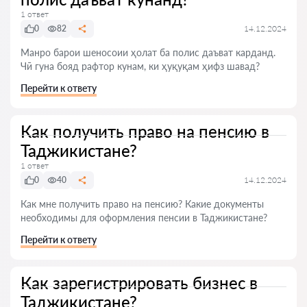
1 ответ
0
82
14.12.2024
Манро барои шеносоии ҳолат ба полис даъват карданд.
Чӣ гуна бояд рафтор кунам, ки ҳуқуқам ҳифз шавад?
Перейти к ответу
Как получить право на пенсию в
Таджикистане?
1 ответ
0
40
14.12.2024
Как мне получить право на пенсию? Какие документы
необходимы для оформления пенсии в Таджикистане?
Перейти к ответу
Как зарегистрировать бизнес в
Таджикистане?