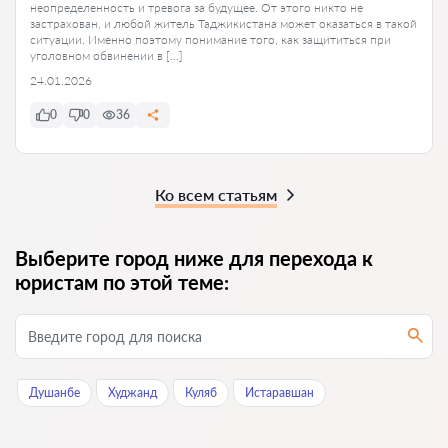
неопределенность и тревога за будущее. От этого никто не
застрахован, и любой житель Таджикистана может оказаться в такой
ситуации. Именно поэтому понимание того, как защититься при
уголовном обвинении в […]
24.01.2026
0
0
36
Ко всем статьям
Выберите город ниже для перехода к
юристам по этой теме:
Душанбе
Худжанд
Куляб
Истаравшан