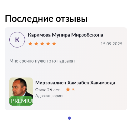
Последние отзывы
Каримова Мунира Мирзобекона
К
15.09.2025
Мне срочно нужен этот адвакат
Мирзовалиен Хамзабек Хакимзода
Стаж:
26 лет
5
Оценка:
Адвокат, юрист
PREMIUM