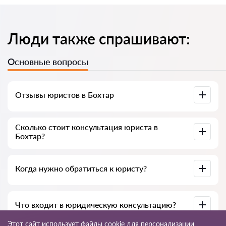
Люди также спрашивают:
Основные вопросы
Отзывы юристов в Бохтар
Доступны на юридических платформах, в Google и на
Сколько стоит консультация юриста в
Advokat-tj.com — полезны для выбора специалиста.
Бохтар?
В среднем от 50 до 300 сомони, в зависимости от опыта и
Когда нужно обратиться к юристу?
темы вопроса.
При нарушении прав, подготовке документов, договорах,
Что входит в юридическую консультацию?
жалобах или необходимости разъяснения закона.
Этот сайт использует файлы cookie для персонализации