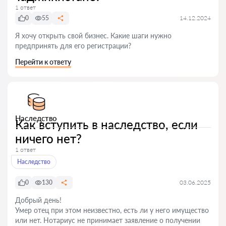
1 ответ
0
55
14.12.2024
Я хочу открыть свой бизнес. Какие шаги нужно
предпринять для его регистрации?
Перейти к ответу
Наследство
Как вступить в наследство, если
ничего нет?
1 ответ
Наследство
0
130
03.06.2025
Добрый день!
Умер отец при этом неизвестно, есть ли у него имущество
или нет. Нотариус не принимает заявление о получении