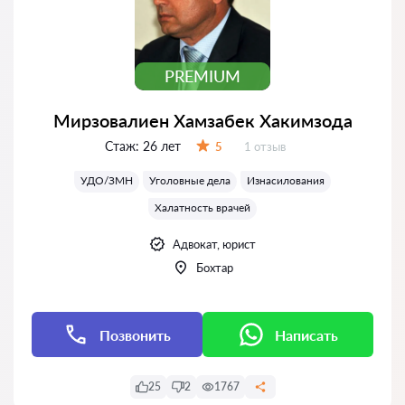
PREMIUM
Мирзовалиен Хамзабек Хакимзода
Стаж:
26 лет
Отзывов:
5
1 отзыв
Оценка:
УДО/ЗМН
Уголовные дела
Изнасилования
Халатность врачей
Адвокат, юрист
Бохтар
Позвонить
Написать
25
2
1767