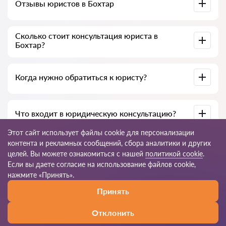
Отзывы юристов в Бохтар
Доступны на юридических платформах, в Google и на
Сколько стоит консультация юриста в
Advokat-tj.com — полезны для выбора специалиста.
Бохтар?
В среднем от 50 до 300 сомони, в зависимости от опыта и
Когда нужно обратиться к юристу?
темы вопроса.
При нарушении прав, подготовке документов, договорах,
Что входит в юридическую консультацию?
жалобах или необходимости разъяснения закона.
Этот сайт использует файлы cookie для персонализации
Анализ ситуации, разъяснение норм закона, варианты
контента и рекламных сообщений, сбора аналитики и других
решения, рекомендации и пошаговый план действий.
целей. Вы можете ознакомиться с нашей
политикой cookie
.
Если вы даете согласие на использование файлов cookie,
© 2026 Advokat-tj.com
нажмите «Принять».
Принять
Правила пользования
Карта сайта
Наша сеть по миру
Отклонить