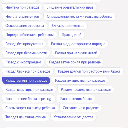
Ипотека при разводе
Лишение родительских прав
Неуплата алиментов
Определение места жительства ребенка
Оспаривание отцовства
Отказ от алиментов
Порядок общение с ребенком
Права детей
Развод без присутствия
Развод в одностороннем порядке
Развод при беременности
Развод при наличии детей
Развод с иностранцем
Раздел автомобиля при разводе
Раздел бизнеса при разводе
Раздел долгов при расторжении брака
Раздел земли при разводе
Раздел имущества при разводе
Раздел квартиры при разводе
Раздел наследства при разводе
Расторжение брака через суд
Расторжения брака
Снять запрет на выезд ребенка
Соглашение о разделе
Твердая денежная сумма
Установление отцовства