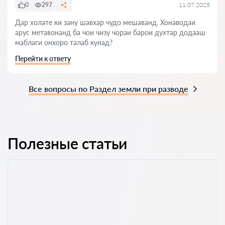
0
297
11.07.2025
Дар холате ки зану шавхар чудо мешаванд. Хонаводаи
арус метавонанд ба чои чизу чораи барои духтар додааш
маблаги онхоро талаб кунад?
Перейти к ответу
Все вопросы по Раздел земли при разводе
Полезные статьи