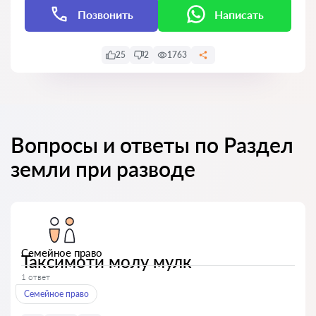
Позвонить
Написать
25
2
1763
Вопросы и ответы по Раздел
земли при разводе
Семейное право
Таксимоти молу мулк
1 ответ
Семейное право