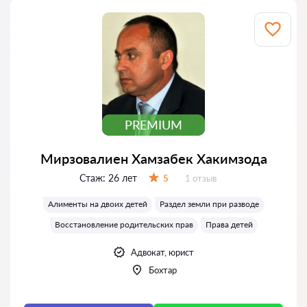
PREMIUM
Мирзовалиен Хамзабек Хакимзода
Стаж:
26 лет
Отзывов:
5
1 отзыв
Оценка:
Алименты на двоих детей
Раздел земли при разводе
Восстановление родительских прав
Права детей
Адвокат, юрист
Бохтар