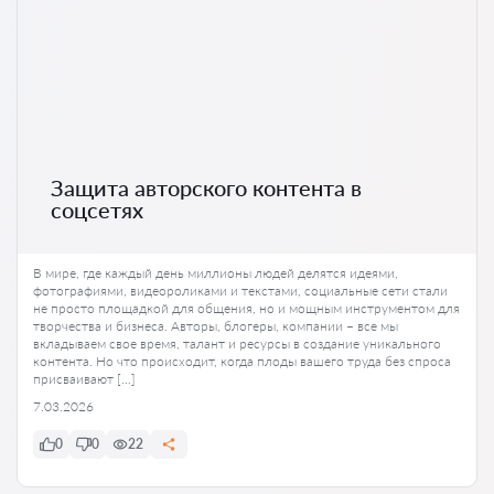
Защита авторского контента в
соцсетях
В мире, где каждый день миллионы людей делятся идеями,
фотографиями, видеороликами и текстами, социальные сети стали
не просто площадкой для общения, но и мощным инструментом для
творчества и бизнеса. Авторы, блогеры, компании – все мы
вкладываем свое время, талант и ресурсы в создание уникального
контента. Но что происходит, когда плоды вашего труда без спроса
присваивают […]
7.03.2026
0
0
22