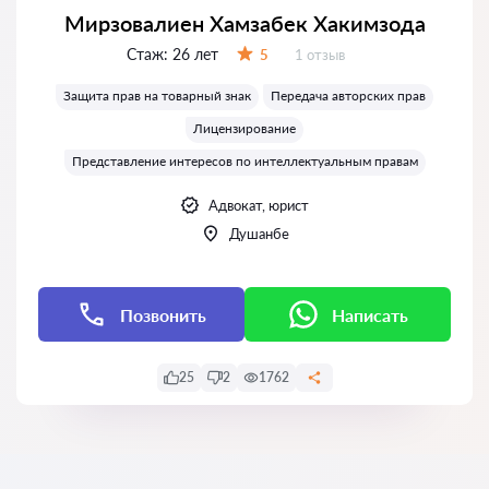
Мирзовалиен Хамзабек Хакимзода
Стаж:
26 лет
Отзывов:
5
1 отзыв
Оценка:
Защита прав на товарный знак
Передача авторских прав
Лицензирование
Представление интересов по интеллектуальным правам
Адвокат, юрист
Душанбе
Позвонить
Написать
25
2
1762