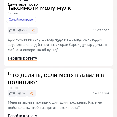
Семейное право
Таксимоти молу мулк
1 ответ
Семейное право
0
295
11.07.2025
Дар холате ки зану шавхар чудо мешаванд. Хонаводаи
арус метавонанд ба чои чизу чораи барои духтар додааш
маблаги онхоро талаб кунад?
Перейти к ответу
Что делать, если меня вызвали в
полицию?
1 ответ
0
82
14.12.2024
Меня вызвали в полицию для дачи показаний. Как мне
действовать, чтобы защитить свои права?
Перейти к ответу