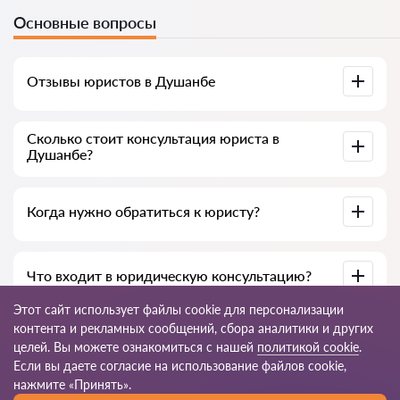
Основные вопросы
Отзывы юристов в Душанбе
Доступны на юридических платформах, в Google и на
Сколько стоит консультация юриста в
Advokat-tj.com — полезны для выбора специалиста.
Душанбе?
В среднем от 50 до 300 сомони, в зависимости от опыта и
Когда нужно обратиться к юристу?
темы вопроса.
При нарушении прав, подготовке документов, договорах,
Что входит в юридическую консультацию?
жалобах или необходимости разъяснения закона.
Этот сайт использует файлы cookie для персонализации
Анализ ситуации, разъяснение норм закона, варианты
контента и рекламных сообщений, сбора аналитики и других
решения, рекомендации и пошаговый план действий.
целей. Вы можете ознакомиться с нашей
политикой cookie
.
Если вы даете согласие на использование файлов cookie,
© 2026 Advokat-tj.com
нажмите «Принять».