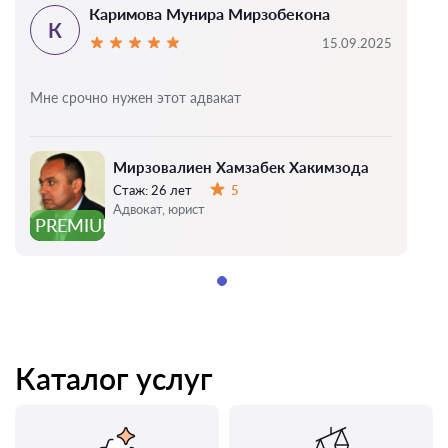
Каримова Мунира Мирзобекона
К
15.09.2025
Мне срочно нужен этот адвакат
Мирзовалиен Хамзабек Хакимзода
Стаж:
26 лет
5
Оценка:
Адвокат, юрист
PREMIUM
Каталог услуг