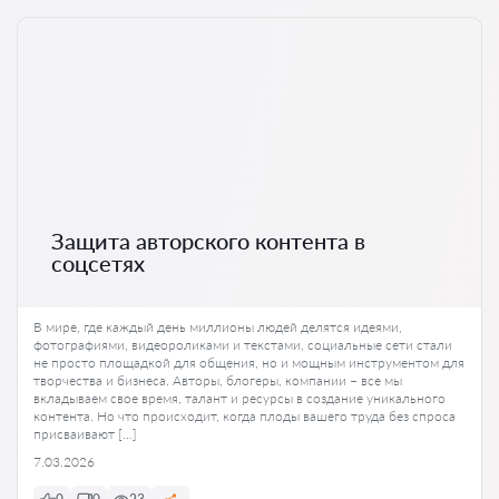
Защита авторского контента в
соцсетях
В мире, где каждый день миллионы людей делятся идеями,
фотографиями, видеороликами и текстами, социальные сети стали
не просто площадкой для общения, но и мощным инструментом для
творчества и бизнеса. Авторы, блогеры, компании – все мы
вкладываем свое время, талант и ресурсы в создание уникального
контента. Но что происходит, когда плоды вашего труда без спроса
присваивают […]
7.03.2026