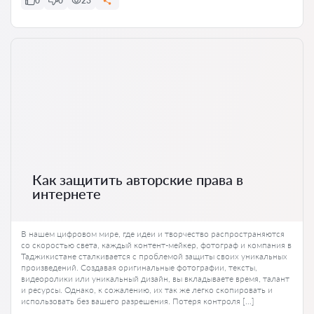
0
0
23
Как защитить авторские права в
интернете
В нашем цифровом мире, где идеи и творчество распространяются
со скоростью света, каждый контент-мейкер, фотограф и компания в
Таджикистане сталкивается с проблемой защиты своих уникальных
произведений. Создавая оригинальные фотографии, тексты,
видеоролики или уникальный дизайн, вы вкладываете время, талант
и ресурсы. Однако, к сожалению, их так же легко скопировать и
использовать без вашего разрешения. Потеря контроля […]