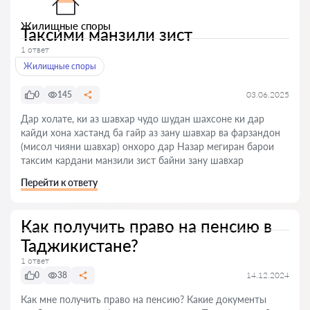
Жилищные споры
Таксими манзили зист
1 ответ
Жилищные споры
0
145
03.06.2025
Дар холате, ки аз шавхар чудо шудан шахсоне ки дар
кайди хона хастанд ба гайр аз зану шавхар ва фарзандон
(мисол чияни шавхар) онхоро дар Назар мегиран барои
таксим кардани манзили зист байни зану шавхар
Перейти к ответу
Как получить право на пенсию в
Таджикистане?
1 ответ
0
38
14.12.2024
Как мне получить право на пенсию? Какие документы