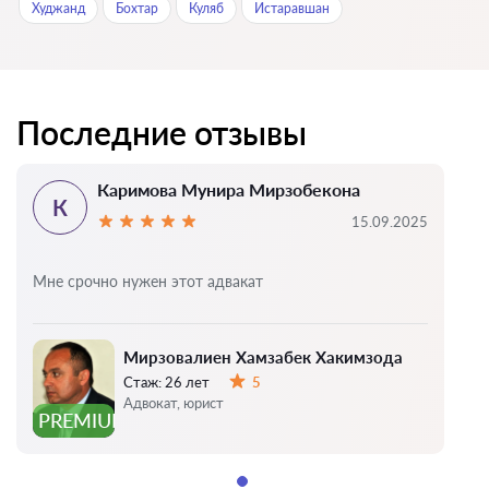
Худжанд
Бохтар
Куляб
Истаравшан
Последние отзывы
Каримова Мунира Мирзобекона
К
15.09.2025
Мне срочно нужен этот адвакат
Мирзовалиен Хамзабек Хакимзода
Стаж:
26 лет
5
Оценка:
Адвокат, юрист
PREMIUM