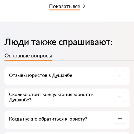
Показать все
Люди также спрашивают:
Основные вопросы
Отзывы юристов в Душанбе
Доступны на юридических платформах, в Google и на
Сколько стоит консультация юриста в
Advokat-tj.com — полезны для выбора специалиста.
Душанбе?
В среднем от 50 до 300 сомони, в зависимости от опыта и
Когда нужно обратиться к юристу?
темы вопроса.