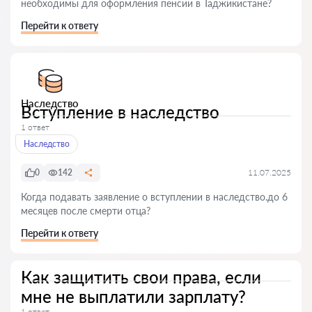
необходимы для оформления пенсии в Таджикистане?
Перейти к ответу
Наследство
Вступление в наследство
1 ответ
Наследство
0
142
11.07.2025
Когда подавать заявление о вступлении в наследство.до 6
месяцев после смерти отца?
Перейти к ответу
Как защитить свои права, если
мне не выплатили зарплату?
1 ответ