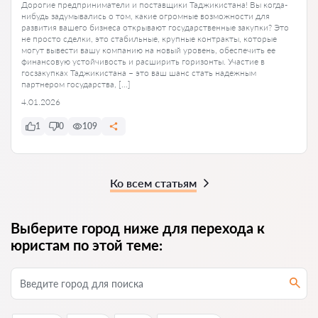
Дорогие предприниматели и поставщики Таджикистана! Вы когда-
нибудь задумывались о том, какие огромные возможности для
развития вашего бизнеса открывают государственные закупки? Это
не просто сделки, это стабильные, крупные контракты, которые
могут вывести вашу компанию на новый уровень, обеспечить ее
финансовую устойчивость и расширить горизонты. Участие в
госзакупках Таджикистана – это ваш шанс стать надежным
партнером государства, […]
4.01.2026
1
0
109
Ко всем статьям
Выберите город ниже для перехода к
юристам по этой теме: