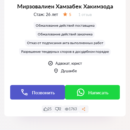
Мирзовалиен Хамзабек Хакимзода
Стаж:
26 лет
Отзывов:
5
1 отзыв
Оценка:
Обжалование действий поставщика
Обжалование действий заказчика
Отказ от подписания акта выполненных работ
Разрешение тендерных споров в досудебном порядке
Адвокат, юрист
Душанбе
Позвонить
Написать
25
2
1763