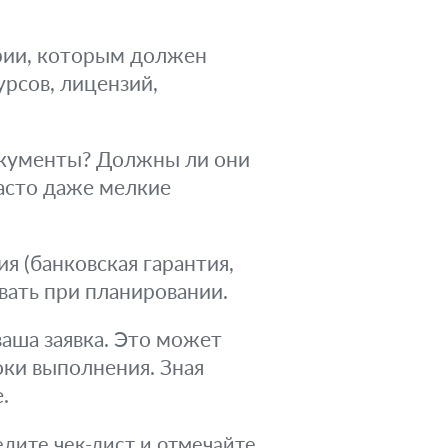
рии, которым должен
рсов, лицензий,
окументы? Должны ли они
асто даже мелкие
я (банковская гарантия,
вать при планировании.
аша заявка. Это может
оки выполнения. Зная
.
едите чек-лист и отмечайте