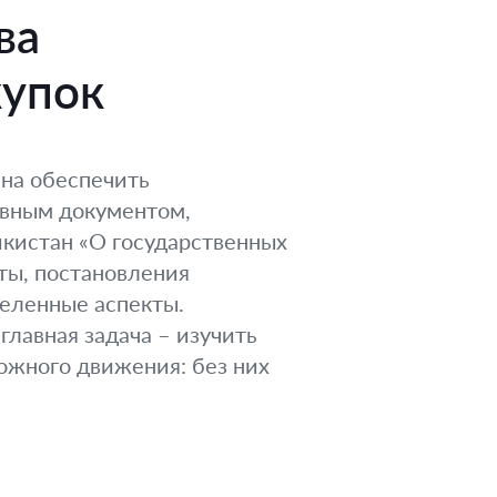
ва
купок
ана обеспечить
овным документом,
икистан «О государственных
кты, постановления
еленные аспекты.
главная задача – изучить
рожного движения: без них