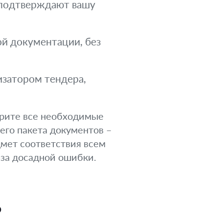
и подтверждают вашу
й документации, без
изатором тендера,
ерите все необходимые
его пакета документов –
дмет соответствия всем
-за досадной ошибки.
ь