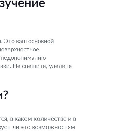
изучение
. Это ваш основной
поверхностное
к недопониманию
явки. Не спешите, уделите
и?
я, в каком количестве и в
вует ли это возможностям