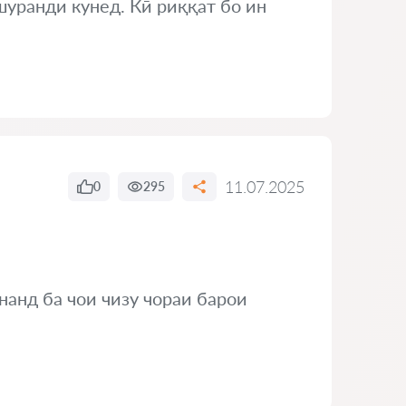
шуранди кунед. Кӣ риққат бо ин
11.07.2025
0
295
нанд ба чои чизу чораи барои