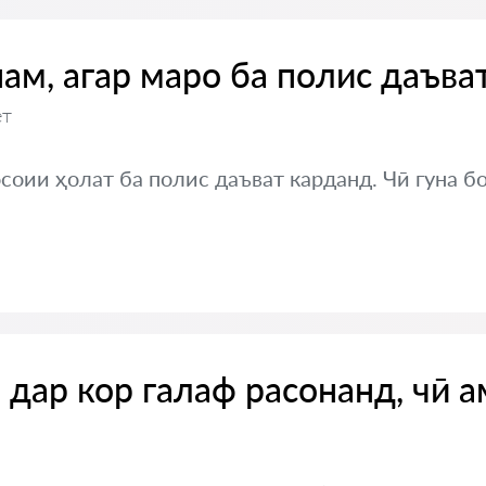
ам, агар маро ба полис даъва
ет
оии ҳолат ба полис даъват карданд. Чӣ гуна бо
 дар кор галаф расонанд, чӣ 