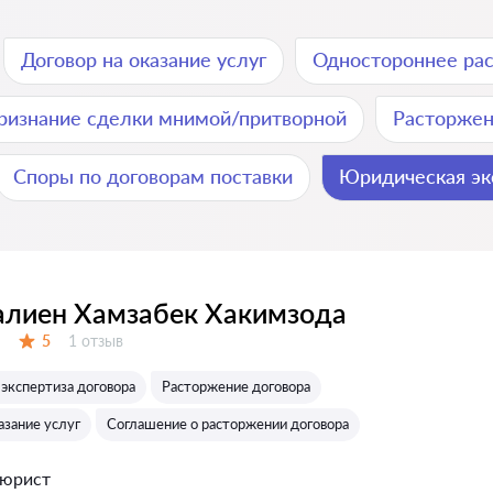
Договор на оказание услуг
Одностороннее ра
ризнание сделки мнимой/притворной
Расторжен
Споры по договорам поставки
Юридическая эк
лиен Хамзабек Хакимзода
Отзывов:
5
1 отзыв
Оценка:
экспертиза договора
Расторжение договора
азание услуг
Соглашение о расторжении договора
 юрист