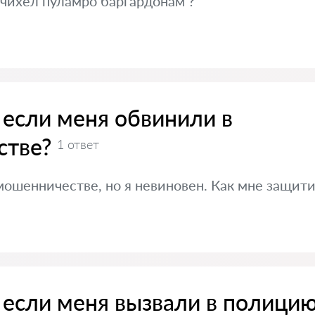
чихел пуламро баргардонам ?
 если меня обвинили в
стве?
1 ответ
ошенничестве, но я невиновен. Как мне защити
, если меня вызвали в полици