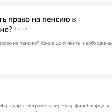
ь право на пенсию в
не?
1 ответ
 право на пенсию? Какие документы необходимы
аро дар телеграм як фиребгар фиреб карду ва 