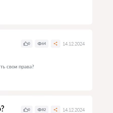
14.12.2024
0
64
ть свои права?
ю?
14.12.2024
0
82