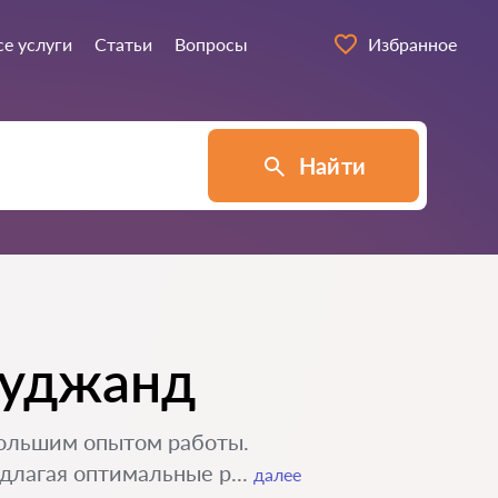
се услуги
Статьи
Вопросы
Избранное
Найти
Худжанд
большим опытом работы.
длагая оптимальные р...
далее