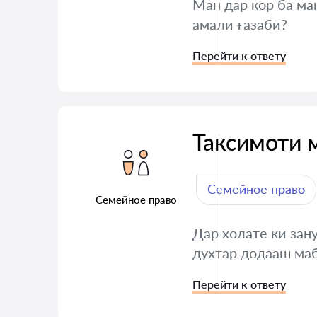
Ман дар кор ба ма
амали ғазабӣ?
Перейти к ответу
Таксимоти 
Семейное право
Семейное право
Дар холате ки зан
духтар додааш маб
Перейти к ответу