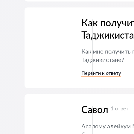
Как получит
Таджикиста
Как мне получить
Таджикистане?
Перейти к ответу
Савол
1 ответ
Асалому алейкум М