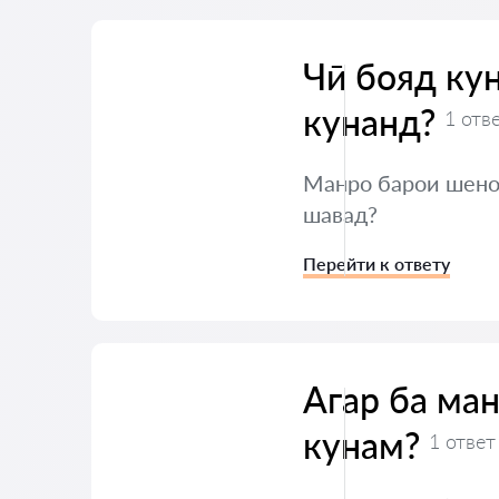
Чӣ бояд кун
кунанд?
1 отв
Манро барои шенос
шавад?
Перейти к ответу
Агар ба ман
кунам?
1 ответ