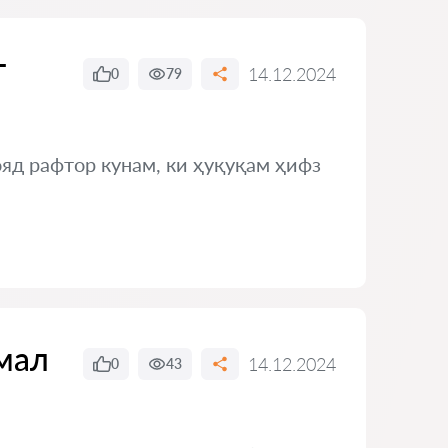
т
14.12.2024
0
79
яд рафтор кунам, ки ҳуқуқам ҳифз
амал
14.12.2024
0
43