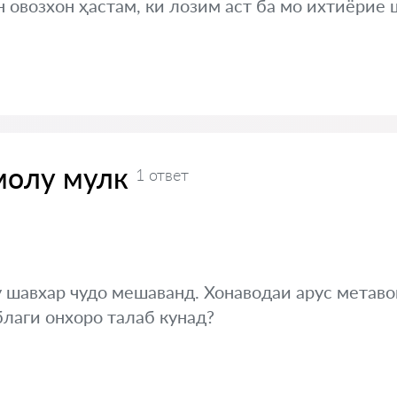
н овозхон ҳастам, ки лозим аст ба мо ихтиёрие 
молу мулк
1 ответ
у шавхар чудо мешаванд. Хонаводаи арус метаво
лаги онхоро талаб кунад?