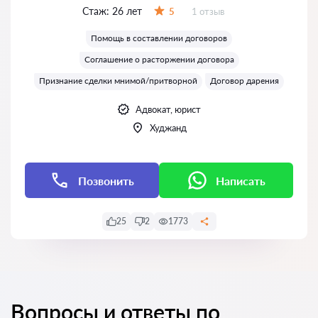
Стаж:
26 лет
Отзывов:
5
1 отзыв
Оценка:
Помощь в составлении договоров
Соглашение о расторжении договора
Признание сделки мнимой/притворной
Договор дарения
Адвокат, юрист
Худжанд
Позвонить
Написать
25
2
1773
Вопросы и ответы по