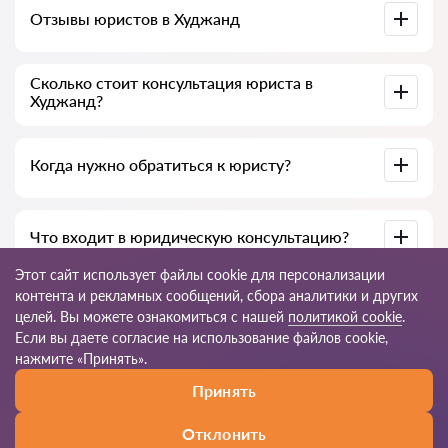
Отзывы юристов в Худжанд
Доступны на юридических платформах, в Google и на
Сколько стоит консультация юриста в
Advokat-tj.com — полезны для выбора специалиста.
Худжанд?
В среднем от 50 до 300 сомони, в зависимости от опыта и
Когда нужно обратиться к юристу?
темы вопроса.
При нарушении прав, подготовке документов, договорах,
Что входит в юридическую консультацию?
жалобах или необходимости разъяснения закона.
Этот сайт использует файлы cookie для персонализации
Анализ ситуации, разъяснение норм закона, варианты
контента и рекламных сообщений, сбора аналитики и других
решения, рекомендации и пошаговый план действий.
целей. Вы можете ознакомиться с нашей
политикой cookie
.
Если вы даете согласие на использование файлов cookie,
© 2026 Advokat-tj.com
нажмите «Принять».
Принять
Правила пользования
Карта сайта
Наша сеть по миру
Отклонить