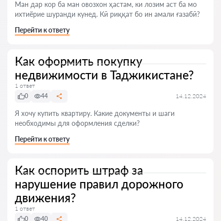
Ман дар кор ба ман овозхон ҳастам, ки лозим аст ба мо
ихтиёрие шуранди кунед. Кӣ риққат бо ин амали ғазабӣ?
Перейти к ответу
Как оформить покупку
недвижимости в Таджикистане?
1 ответ
0
44
14.12.2024
Я хочу купить квартиру. Какие документы и шаги
необходимы для оформления сделки?
Перейти к ответу
Как оспорить штраф за
нарушение правил дорожного
движения?
1 ответ
0
40
14.12.2024