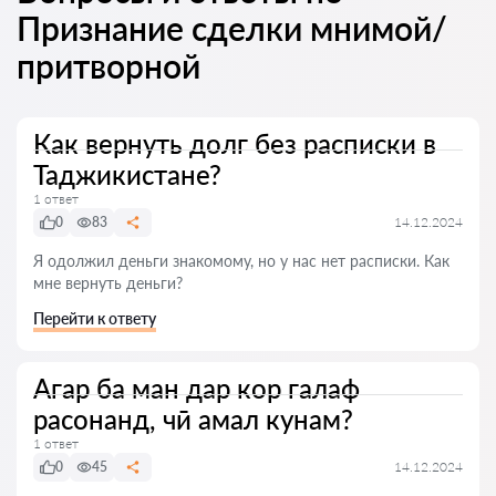
Признание сделки мнимой/
притворной
Как вернуть долг без расписки в
Таджикистане?
1 ответ
0
83
14.12.2024
Я одолжил деньги знакомому, но у нас нет расписки. Как
мне вернуть деньги?
Перейти к ответу
Агар ба ман дар кор галаф
расонанд, чӣ амал кунам?
1 ответ
0
45
14.12.2024