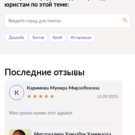
юристам по этой теме:
Душанбе
Бохтар
Куляб
Истаравшан
Последние отзывы
Каримова Мунира Мирзобекона
К
15.09.2025
Мне срочно нужен этот адвакат
Мирзовалиен Хамзабек Хакимзода