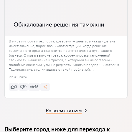
Обжалование решения таможни
В мире импорта и экспорта, где время — деньги, а каждая деталь
имеет значение, порой возникают ситуации, когда решение
таможенного органа становится препятствием на пути вашего
бизнеса. Отказ в выпуске товара, корректировка таможенной
стоимости, начисление штрафов, с которыми вы не согласны –
подобные сценарии, увы, не редкость. Многие предприниматели в
Таджикистане, столкнувшись с такой проблемой, […]
22.01.2026
0
0
46
Ко всем статьям
Выберите город ниже для перехода к