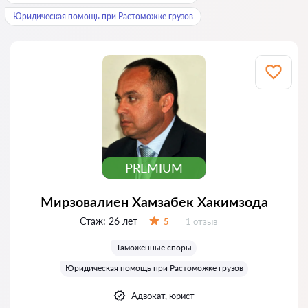
Юридическая помощь при Растоможке грузов
PREMIUM
Мирзовалиен Хамзабек Хакимзода
Стаж:
26 лет
Отзывов:
5
1 отзыв
Оценка:
Таможенные споры
Юридическая помощь при Растоможке грузов
Адвокат, юрист