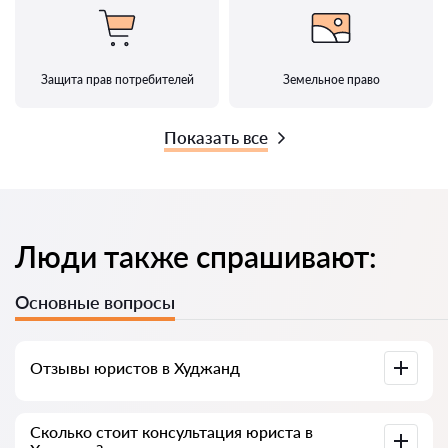
Защита прав потребителей
Земельное право
Показать все
Люди также спрашивают:
Основные вопросы
Отзывы юристов в Худжанд
Доступны на юридических платформах, в Google и на
Сколько стоит консультация юриста в
Advokat-tj.com — полезны для выбора специалиста.