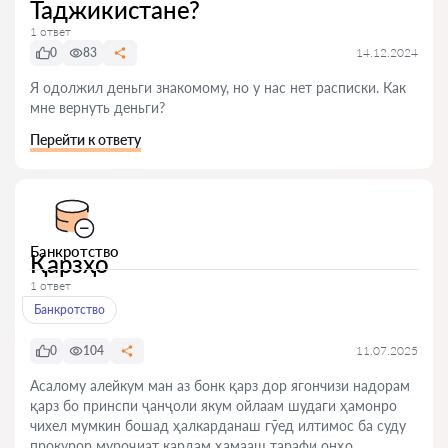
Таджикистане?
1 ответ
0
83
14.12.2024
Я одолжил деньги знакомому, но у нас нет расписки. Как
мне вернуть деньги?
Перейти к ответу
Банкротство
Қарзҳо
1 ответ
Банкротство
0
104
11.07.2025
Асалому алейкум ман аз бонк қарз дор ягончизи надорам
қарз бо принспи ҷанҷоли якум ойлаам шудаги ҳамонро
чихел мумкин бошад ҳалкарданаш гӯед илтимос ба суду
прокурор муроҷиат кардам ҳамааш тарафи онҳо