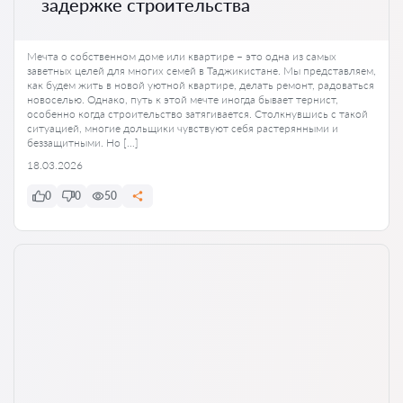
задержке строительства
Мечта о собственном доме или квартире – это одна из самых
заветных целей для многих семей в Таджикистане. Мы представляем,
как будем жить в новой уютной квартире, делать ремонт, радоваться
новоселью. Однако, путь к этой мечте иногда бывает тернист,
особенно когда строительство затягивается. Столкнувшись с такой
ситуацией, многие дольщики чувствуют себя растерянными и
беззащитными. Но […]
18.03.2026
0
0
50