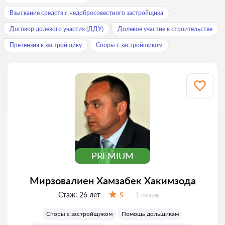
Взыскание средств с недобросовестного застройщика
Договор долевого участия (ДДУ)
Долевое участие в строительстве
Претензия к застройщику
Споры с застройщиком
PREMIUM
Мирзовалиен Хамзабек Хакимзода
Стаж:
26 лет
Отзывов:
5
1 отзыв
Оценка:
Споры с застройщиком
Помощь дольщикам