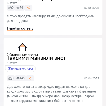
1 ответ
0
74
03.06.2025
Я хочу продать квартиру, какие документы необходимы
для продажи.
Перейти к ответу
Жилищные споры
Таксими манзили зист
1 ответ
Жилищные споры
0
145
03.06.2025
Дар холате, ки аз шавхар чудо шудан шахсоне ки дар
кайди хона хастанд ба гайр аз зану шавхар ва фарзандон
(мисол чияни шавхар) онхоро дар Назар мегиран барои
таксим кардани манзили зист байни зану шавхар