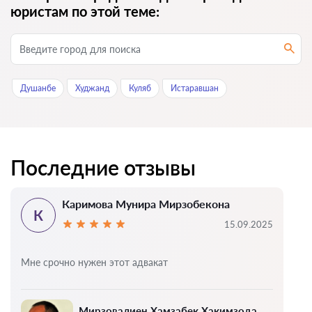
юристам по этой теме:
Душанбе
Худжанд
Куляб
Истаравшан
Последние отзывы
Каримова Мунира Мирзобекона
К
15.09.2025
Мне срочно нужен этот адвакат
Мирзовалиен Хамзабек Хакимзода