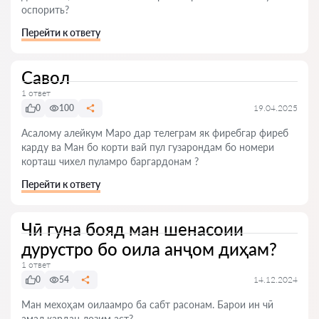
оспорить?
Перейти к ответу
Савол
1 ответ
0
100
19.04.2025
Асалому алейкум Маро дар телеграм як фиребгар фиреб
карду ва Ман бо корти вай пул гузарондам бо номери
корташ чихел пуламро баргардонам ?
Перейти к ответу
Чӣ гуна бояд ман шенасоии
дурустро бо оила анҷом диҳам?
1 ответ
0
54
14.12.2024
Ман мехоҳам оилаамро ба сабт расонам. Барои ин чӣ
амал кардан лозим аст?