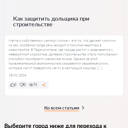
Как защитить дольщика при
строительстве
Мечта о собственном уютном уголке – это то, что движет многими
из нас, особенно когда речь заходит о покупке квартиры в
новостройке. В Таджикистане, где города растут и развиваются с
невероятной скоростью, долевое строительство стало популярным
способом приобрести желанное жилье. Однако за этой
привлекательной возможностью скрываются серьезные риски,
которые могут превратить мечту в настоящий кошмар: […]
18.01.2026
0
0
75
Ко всем статьям
Выберите город ниже для перехода к