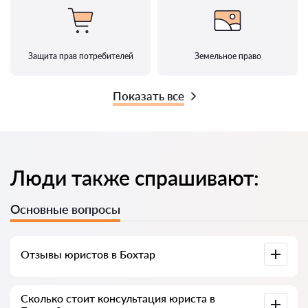
Защита прав потребителей
Земельное право
Показать все
Люди также спрашивают:
Основные вопросы
Отзывы юристов в Бохтар
Доступны на юридических платформах, в Google и на
Сколько стоит консультация юриста в
Advokat-tj.com — полезны для выбора специалиста.