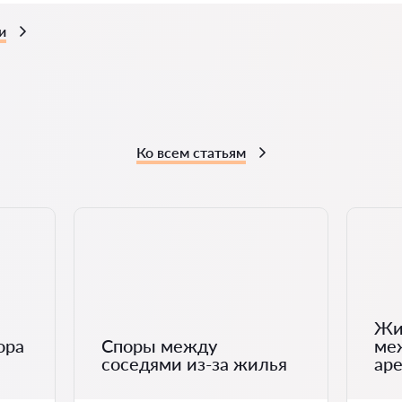
и
Ко всем статьям
Жи
ора
Споры между
ме
соседями из-за жилья
ар