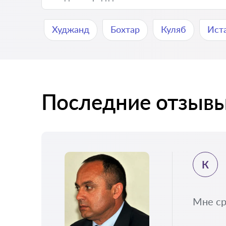
Худжанд
Бохтар
Куляб
Ист
Последние отзыв
К
Мне ср