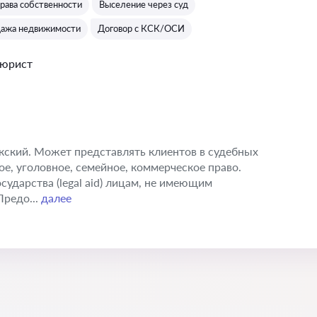
рава собственности
Выселение через суд
дажа недвижимости
Договор c КСК/ОСИ
 юрист
икский. Может представлять клиентов в судебных
е, уголовное, семейное, коммерческое право.
ударства (legal aid) лицам, не имеющим
Предо...
далее