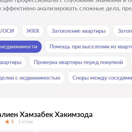
 эффективно анализировать сложные дела, пре
К/ОСИ
ЖКХ
Затопление квартиры
Зато
 недвижимости
Помощь при выселении из квар
квартиры
Проверка квартиры перед покупкой
делки с недвижимостью
Споры между соседям
лиен Хамзабек Хакимзода
Отзывов:
5
1 отзыв
Оценка: