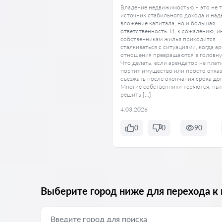
Владение недвижимостью – это не 
источник стабильного дохода и на
вложение капитала, но и большая
ответственность. И, к сожалению, и
собственникам жилья приходится
сталкиваться с ситуациями, когда а
отношения превращаются в головну
Что делать, если арендатор не плати
портит имущество или просто отка
съезжать после окончания срока до
Многие собственники теряются, пы
решить […]
4.03.2026
0
0
90
Выберите город ниже для перехода к 