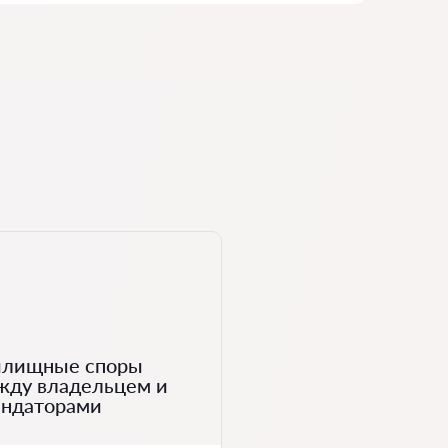
лищные споры
жду владельцем и
ендаторами