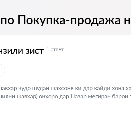
 по Покупка-продажа 
нзили зист
1 ответ
ы
шавхар чудо шудан шахсоне ки дар кайди хона ха
чияни шавхар) онхоро дар Назар мегиран барои