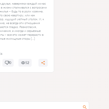
 друзья, наверняка каждый из нас
з в жизни сталкивался с вопросами
жилья – будь то в роли хозяина,
о свою квартиру, или как
ор, ищущий уютный уголок. И, к
ию, не всегда эти отношения
аются гладко. Разногласия,
имания, а иногда и серьезные
ты – все это может перерасти в
тные жилищные споры […]
26
0
52