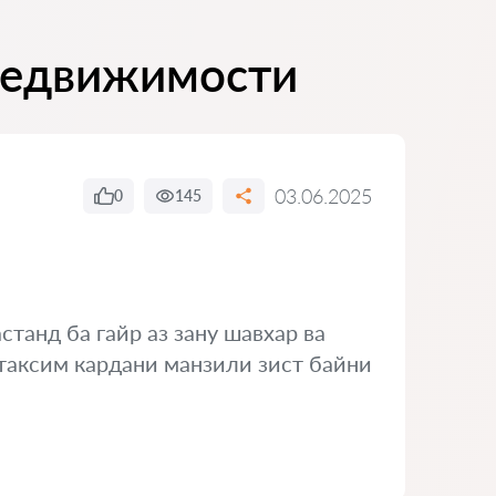
недвижимости
03.06.2025
0
145
станд ба гайр аз зану шавхар ва
 таксим кардани манзили зист байни