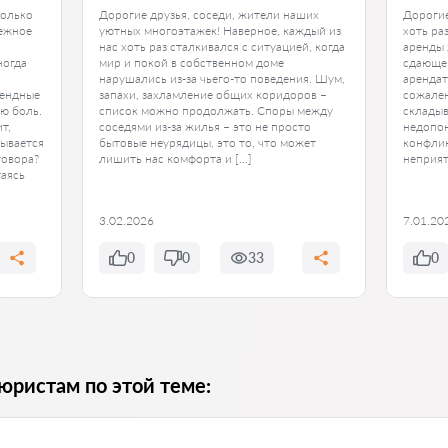
только
Дорогие друзья, соседи, жители наших
Дорогие
дежное
уютных многоэтажек! Наверное, каждый из
хоть ра
нас хоть раз сталкивался с ситуацией, когда
аренды 
ногда
мир и покой в собственном доме
сдающег
нарушались из-за чьего-то поведения. Шум,
арендат
рендные
запахи, захламление общих коридоров –
сожален
ю боль.
список можно продолжать. Споры между
складыв
т,
соседями из-за жилья – это не просто
недопон
зывается
бытовые неурядицы, это то, что может
конфлик
говора?
лишить нас комфорта и […]
неприя
таясь
3.02.2026
7.01.20
0
0
33
0
юристам по этой теме: