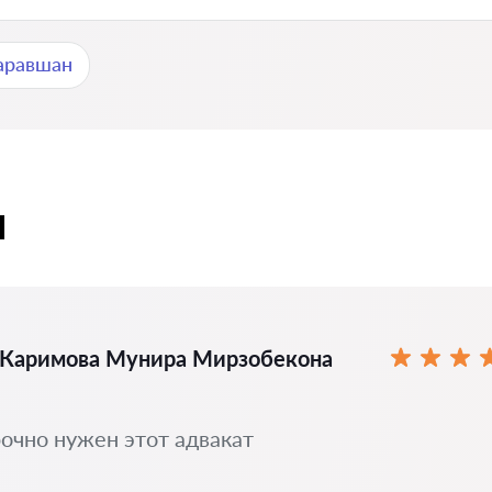
аравшан
ы
Каримова Мунира Мирзобекона
очно нужен этот адвакат