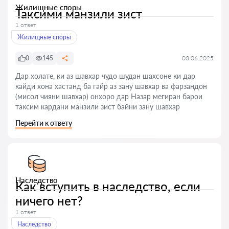
Жилищные споры
Таксими манзили зист
1 ответ
Жилищные споры
0
145
03.06.2025
Дар холате, ки аз шавхар чудо шудан шахсоне ки дар
кайди хона хастанд ба гайр аз зану шавхар ва фарзандон
(мисол чияни шавхар) онхоро дар Назар мегиран барои
таксим кардани манзили зист байни зану шавхар
Перейти к ответу
Наследство
Как вступить в наследство, если
ничего нет?
1 ответ
Наследство