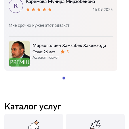
Каримова Мунира Мирзобекона
К
15.09.2025
Мне срочно нужен этот адвакат
Мирзовалиен Хамзабек Хакимзода
Стаж:
26 лет
5
Оценка:
Адвокат, юрист
PREMIUM
Каталог услуг