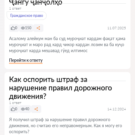
Ҷангу ҷанҷолҳо
1 ответ
Гражданское право
0
150
11.07.2025
Асалому алейкум ман ба суд муроҷиат кардам фақат ҳама
муроҷиат и маро рад кард чикор кардан лозим ва ба куҷо
муроҷиат карда мешавад гӯед илтимос
Перейти к ответу
Как оспорить штраф за
нарушение правил дорожного
движения?
1 ответ
0
40
14.12.2024
Я получил штраф за нарушение правил дорожного
движения, но считаю его неправомерным. Как я могу его
оспорить?