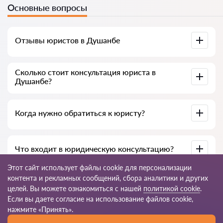
Основные вопросы
Отзывы юристов в Душанбе
Доступны на юридических платформах, в Google и на
Сколько стоит консультация юриста в
Advokat-tj.com — полезны для выбора специалиста.
Душанбе?
В среднем от 50 до 300 сомони, в зависимости от опыта и
Когда нужно обратиться к юристу?
темы вопроса.
При нарушении прав, подготовке документов, договорах,
Что входит в юридическую консультацию?
жалобах или необходимости разъяснения закона.
Этот сайт использует файлы cookie для персонализации
Анализ ситуации, разъяснение норм закона, варианты
контента и рекламных сообщений, сбора аналитики и других
решения, рекомендации и пошаговый план действий.
целей. Вы можете ознакомиться с нашей
политикой cookie
.
Если вы даете согласие на использование файлов cookie,
© 2026 Advokat-tj.com
нажмите «Принять».