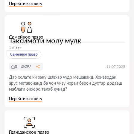
Перейти к ответу
Семейное право
Таксимоти молу мулк
1 ответ
Семейное право
0
297
11.07.2025
Дар холате ки зану шавхар чудо мешаванд. Хонаводаи
арус метавонанд ба чои чизу чораи барои духтар додааш
маблаги онхоро талаб кунад?
Перейти к ответу
Гражданское право