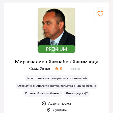
PREMIUM
Мирзовалиен Хамзабек Хакимзода
Стаж:
26 лет
Отзывов:
5
1 отзыв
Оценка:
Регистрация некоммерческих организаций
Открытие филиала/представительства в Таджикистане
Правовой анализ бизнеса
Ликвидация ҶС
Адвокат, юрист
Душанбе