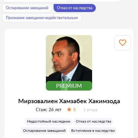
Оспаривание завещаний
Отказ от наследства
Признание завещания недействительным
PREMIUM
Мирзовалиен Хамзабек Хакимзода
Стаж:
26 лет
Отзывов:
5
1 отзыв
Оценка:
Недостойный наследник
Отказ от наследства
Оспаривание завещаний
Вступление в наследство