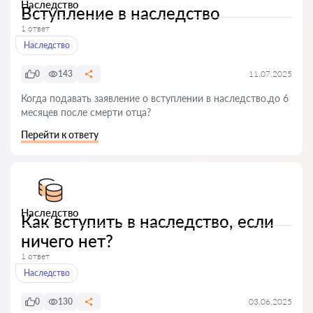
Наследство
Вступление в наследство
1 ответ
Наследство
0
143
11.07.2025
Когда подавать заявление о вступлении в наследство.до 6
месяцев после смерти отца?
Перейти к ответу
Наследство
Как вступить в наследство, если
ничего нет?
1 ответ
Наследство
0
130
03.06.2025