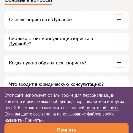
Отзывы юристов в Душанбе
Доступны на юридических платформах, в Google и на
Сколько стоит консультация юриста в
Advokat-tj.com — полезны для выбора специалиста.
Душанбе?
В среднем от 50 до 300 сомони, в зависимости от опыта и
Когда нужно обратиться к юристу?
темы вопроса.
При нарушении прав, подготовке документов, договорах,
Что входит в юридическую консультацию?
жалобах или необходимости разъяснения закона.
Этот сайт использует файлы cookie для персонализации
Анализ ситуации, разъяснение норм закона, варианты
контента и рекламных сообщений, сбора аналитики и других
решения, рекомендации и пошаговый план действий.
целей. Вы можете ознакомиться с нашей
политикой cookie
.
Если вы даете согласие на использование файлов cookie,
© 2026 Advokat-tj.com
нажмите «Принять».
Принять
Правила пользования
Карта сайта
Наша сеть по миру