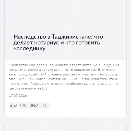
Наследство в Таджикистане: что
делает нотариус и что готовить
наследнику
Наследственное дело в Таджикистане ведёт нотариус, а не суд. Суд
появляется позже и только если что-то пошло не так. Это меняет
весь порядок действий: главные документы получают у нотариуса,
главные ошибки совершают там же, и именно там решается, кто и
что получит. Разберём, что нотариус обязан сделать по закону — и
где брать нормы, не […]
17.07.2026
0
0
57