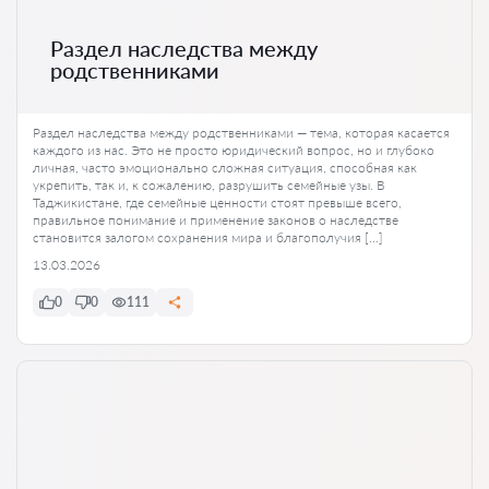
Раздел наследства между
родственниками
Раздел наследства между родственниками — тема, которая касается
каждого из нас. Это не просто юридический вопрос, но и глубоко
личная, часто эмоционально сложная ситуация, способная как
укрепить, так и, к сожалению, разрушить семейные узы. В
Таджикистане, где семейные ценности стоят превыше всего,
правильное понимание и применение законов о наследстве
становится залогом сохранения мира и благополучия […]
13.03.2026
0
0
111