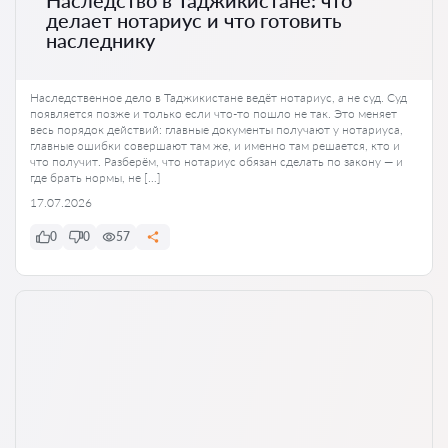
Наследство в Таджикистане: что
делает нотариус и что готовить
наследнику
Наследственное дело в Таджикистане ведёт нотариус, а не суд. Суд
появляется позже и только если что-то пошло не так. Это меняет
весь порядок действий: главные документы получают у нотариуса,
главные ошибки совершают там же, и именно там решается, кто и
что получит. Разберём, что нотариус обязан сделать по закону — и
где брать нормы, не […]
17.07.2026
0
0
57