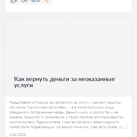
0
0
56
Как вернуть деньги за неоказанные
услуги
Представьте ситуацию: вы заплатили за услугу – ремонт машины,
обучение, туристическую путевку, – а в итоге получили лишь
обещания и потраченные нервы. Деньги ушли, а услуга так и не
оказана. Знакомо? К сожалению, с такой проблемой сталкиваются
многие жители Таджикистана. Чувство обмана и безысходности
может быть подавляющим, но важно помнить: у вас есть права, и […]
4.02.2026