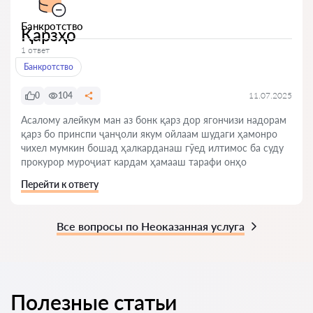
Банкротство
Қарзҳо
1 ответ
Банкротство
0
104
11.07.2025
Асалому алейкум ман аз бонк қарз дор ягончизи надорам
қарз бо принспи ҷанҷоли якум ойлаам шудаги ҳамонро
чихел мумкин бошад ҳалкарданаш гӯед илтимос ба суду
прокурор муроҷиат кардам ҳамааш тарафи онҳо
Перейти к ответу
Все вопросы по Неоказанная услуга
Полезные статьи