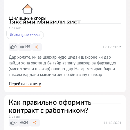
Жилищные споры
Таксими манзили зист
1 ответ
Жилищные споры
0
145
03.06.2025
Дар холате, ки аз шавхар чудо шудан шахсоне ки дар
кайди хона хастанд ба гайр аз зану шавхар ва фарзандон
(мисол чияни шавхар) онхоро дар Назар мегиран барои
таксим кардани манзили зист байни зану шавхар
Перейти к ответу
Как правильно оформить
контракт с работником?
1 ответ
0
34
14.12.2024