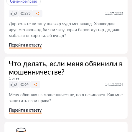
Семейное право
0
295
11.07.2025
Дар холате ки зану шавхар чудо мешаванд. Хонаводаи
арус метавонанд ба чои чизу чораи барои духтар додааш
маблаги онхоро талаб кунад?
Перейти к ответу
Что делать, если меня обвинили в
мошенничестве?
1 ответ
0
64
14.12.2024
Меня обвиняют в мошенничестве, но я невиновен. Как мне
защитить свои права?
Перейти к ответу