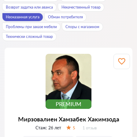
Возврат задатка или аванса
Некачественный товар
Неоказанная услуга
Обман потребителя
Проблемы при заказе мебели
Споры с магазином
Технически сложный товар
PREMIUM
Мирзовалиен Хамзабек Хакимзода
Стаж:
26 лет
Отзывов:
5
1 отзыв
Оценка: