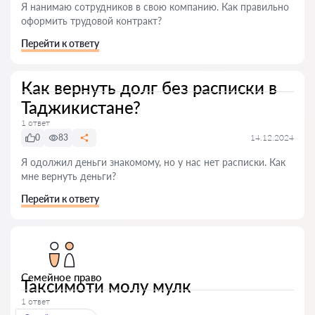
Я нанимаю сотрудников в свою компанию. Как правильно
оформить трудовой контракт?
Перейти к ответу
Как вернуть долг без расписки в
Таджикистане?
1 ответ
0
83
14.12.2024
Я одолжил деньги знакомому, но у нас нет расписки. Как
мне вернуть деньги?
Перейти к ответу
Семейное право
Таксимоти молу мулк
1 ответ