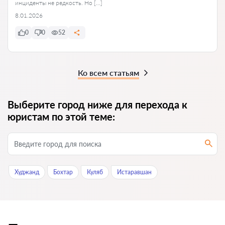
инциденты не редкость. Но […]
8.01.2026
0
0
52
Ко всем статьям
Выберите город ниже для перехода к
юристам по этой теме:
Худжанд
Бохтар
Куляб
Истаравшан