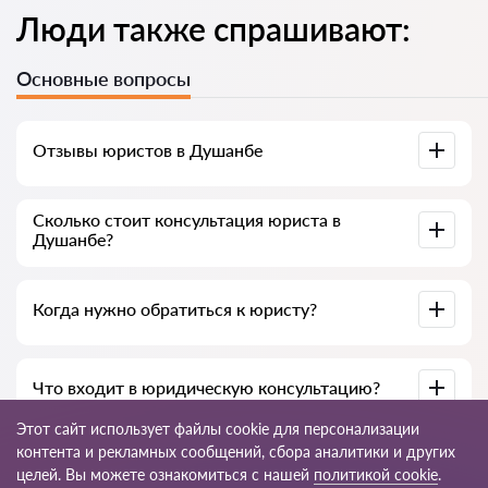
Люди также спрашивают:
Основные вопросы
Отзывы юристов в Душанбе
Доступны на юридических платформах, в Google и на
Сколько стоит консультация юриста в
Advokat-tj.com — полезны для выбора специалиста.
Душанбе?
В среднем от 50 до 300 сомони, в зависимости от опыта и
Когда нужно обратиться к юристу?
темы вопроса.
При нарушении прав, подготовке документов, договорах,
Что входит в юридическую консультацию?
жалобах или необходимости разъяснения закона.
Этот сайт использует файлы cookie для персонализации
Анализ ситуации, разъяснение норм закона, варианты
контента и рекламных сообщений, сбора аналитики и других
решения, рекомендации и пошаговый план действий.
целей. Вы можете ознакомиться с нашей
политикой cookie
.