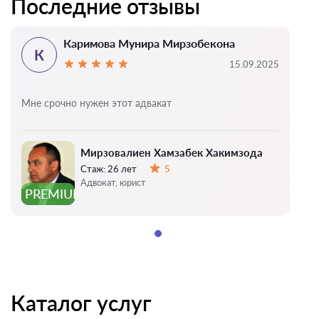
Последние отзывы
Каримова Мунира Мирзобекона
К
15.09.2025
Мне срочно нужен этот адвакат
Мирзовалиен Хамзабек Хакимзода
Стаж:
26 лет
5
Оценка:
Адвокат, юрист
PREMIUM
Каталог услуг