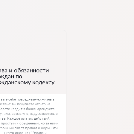
ва и обязанности
аждан по
ажданскому кодексу
вьте себе повседневную жизнь в
стане: вы покупаете что-то на
берете кредит в банке, арендуете
у, или, возможно, задумываетесь о
тве. Каждое из этих действий,
 простым и обыденным, но за ними
громный пласт правил и норм. Эти
 – ничто иное, как **права и