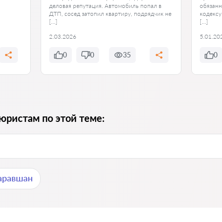
деловая репутация. Автомобиль попал в
обязанн
ДТП, сосед затопил квартиру, подрядчик не
кодексу
[…]
[…]
2.03.2026
5.01.20
0
0
35
0
юристам по этой теме:
аравшан