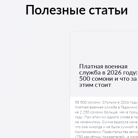
Полезные статьи
Платная военная
служба в 2026 году:
500 сомони и что за
этим стоит
58 500 сомони. Столько в 2026 году
платная военная служба в Таджикис
на 2 250 сомони больше, чем в про
году. При этом ни одного слова в п
не изменилось. Сумма выросла сама
что она никогда и не была суммой: в
постановлении Правительства запи
«750 расчётных показателей», а пока