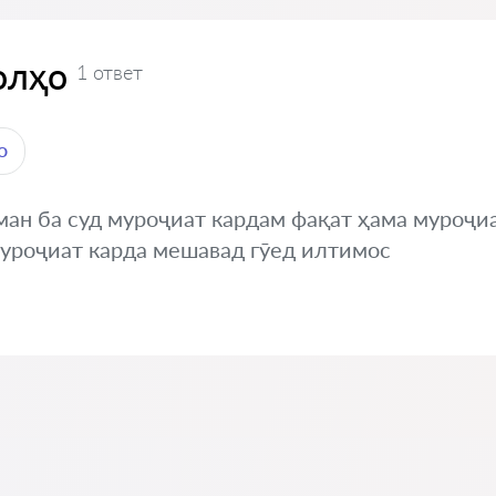
олҳо
1 ответ
о
ан ба суд муроҷиат кардам фақат ҳама муроҷиа
муроҷиат карда мешавад гӯед илтимос