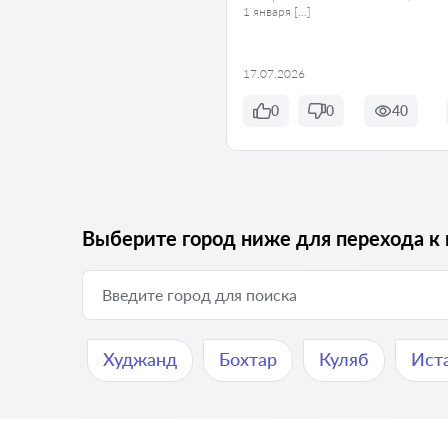
1 января […]
17.07.2026
0
0
40
Выберите город ниже для перехода к 
Худжанд
Бохтар
Куляб
Ист