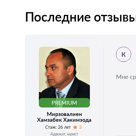
Последние отзыв
К
Мне ср
PREMIUM
Мирзовалиен
Хамзабек Хакимзода
Стаж:
26 лет
5
Оценка:
Адвокат, юрист