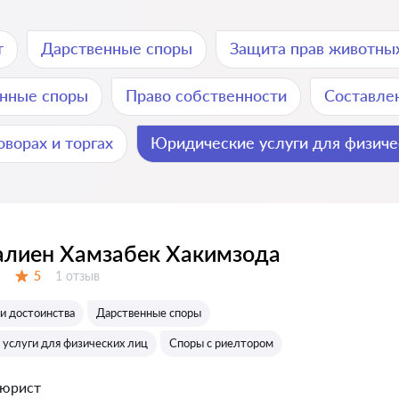
т
Дарственные споры
Защита прав животны
нные споры
Право собственности
Составлен
оворах и торгах
Юридические услуги для физиче
лиен Хамзабек Хакимзода
Отзывов:
5
1 отзыв
Оценка:
и достоинства
Дарственные споры
услуги для физических лиц
Споры с риелтором
 юрист