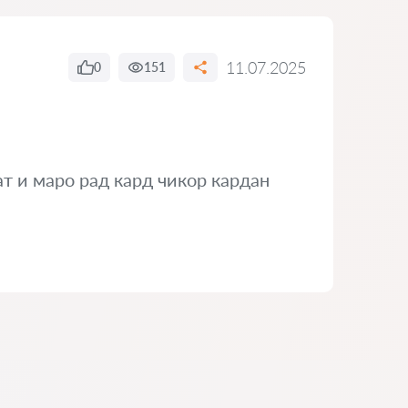
11.07.2025
0
151
т и маро рад кард чикор кардан