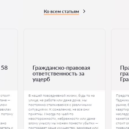
Ко всем статьям
 58
Гражданско-правовая
Пра
ответственность за
гр
ущерб
Гр
 стоит
В нашей повседневной жизни, будь то на
Предста
тане —
улице, на работе или даже дома, мы
Таджики
шлом
постоянно сталкиваемся с различными
рынке, 
равилах
ситуациями. К сожалению, не все они
квартир
, потому
приятны. Иногда по чьей-то
наследс
неосторожности, небрежности или даже
кажется
сано
злому умыслу мы можем понести убытки —
стоит о
затель с
пострадает наше имущество, здоровье или
правила