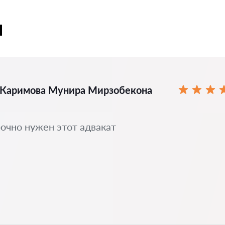
ы
Каримова Мунира Мирзобекона
очно нужен этот адвакат