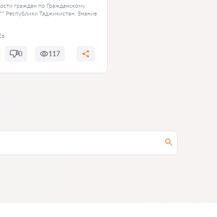
ости граждан по Гражданскому
** Республики Таджикистан. Знание
26
0
117