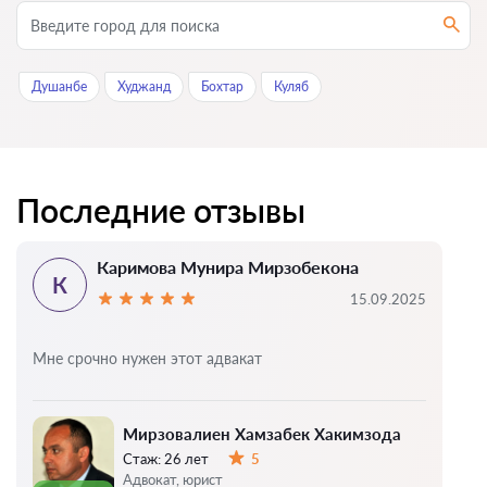
Душанбе
Худжанд
Бохтар
Куляб
Последние отзывы
Каримова Мунира Мирзобекона
К
15.09.2025
Мне срочно нужен этот адвакат
Мирзовалиен Хамзабек Хакимзода
Стаж:
26 лет
5
Оценка:
Адвокат, юрист