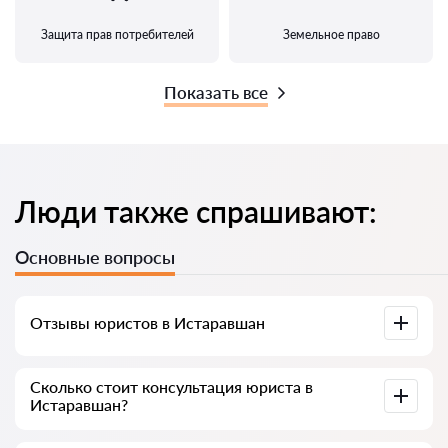
Защита прав потребителей
Земельное право
Показать все
Люди также спрашивают:
Основные вопросы
Отзывы юристов в Истаравшан
Доступны на юридических платформах, в Google и на
Сколько стоит консультация юриста в
Advokat-tj.com — полезны для выбора специалиста.
Истаравшан?