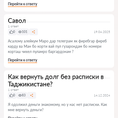
Перейти к ответу
Савол
1 ответ
0
101
19.04.2025
Асалому алейкум Маро дар телеграм як фиребгар фиреб
карду ва Ман бо корти вай пул гузарондам бо номери
корташ чихел пуламро баргардонам ?
Перейти к ответу
Как вернуть долг без расписки в
Таджикистане?
1 ответ
0
83
14.12.2024
Я одолжил деньги знакомому, но у нас нет расписки. Как
мне вернуть деньги?