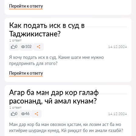
Перейти к ответу
Как подать иск в суд в
Таджикистане?
1 ответ
0
102
14.12.2024
Я хочу подать иск в суд. Какие шаги мне нужно
предпринять для этого?
Перейти к ответу
Агар ба ман дар кор галаф
расонанд, чӣ амал кунам?
1 ответ
0
46
14.12.2024
Ман дар кор ба ман овозхон ҳастам, ки лозим аст ба мо
ихтиёрие шуранди кунед. Кӣ риққат бо ин амали ғазабӣ?