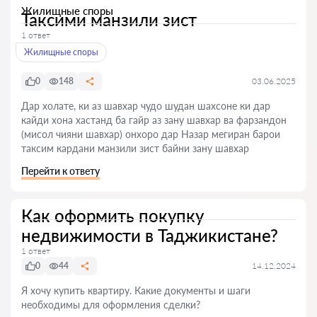
Жилищные споры
Таксими манзили зист
1 ответ
Жилищные споры
0
148
03.06.2025
Дар холате, ки аз шавхар чудо шудан шахсоне ки дар
кайди хона хастанд ба гайр аз зану шавхар ва фарзандон
(мисол чияни шавхар) онхоро дар Назар мегиран барои
таксим кардани манзили зист байни зану шавхар
Перейти к ответу
Как оформить покупку
недвижимости в Таджикистане?
1 ответ
0
44
14.12.2024
Я хочу купить квартиру. Какие документы и шаги
необходимы для оформления сделки?