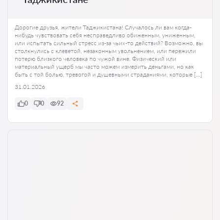
Дорогие друзья, жители Таджикистана! Случалось ли вам когда-
нибудь чувствовать себя несправедливо обиженным, униженным,
или испытать сильный стресс из-за чьих-то действий? Возможно, вы
столкнулись с клеветой, незаконным увольнением, или пережили
потерю близкого человека по чужой вине. Физический или
материальный ущерб мы часто можем измерить деньгами, но как
быть с той болью, тревогой и душевными страданиями, которые […]
31.01.2026
0
0
92