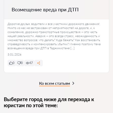
Возмещение вреда при ДТП
Дорогие друзья, водители и все участники дорожного движения!
Никто из нас не застрахован от неприятностей на дороге, и, к
сожалению, дорожно-транспортные происшествия — это часть
нашей реальности. Авария — это всегда стресс, неожиданность и
множество вопросов: что делать? Куда бежать? Как восстановить
справедливость и компенсировать убытки? Именно поэтому тема
возмещения вреда при ДТП в Таджикистане […]
3.01.2026
0
0
47
Ко всем статьям
Выберите город ниже для перехода к
юристам по этой теме: