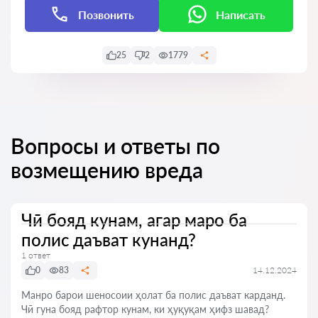
Позвонить
Написать
25
2
1779
Вопросы и ответы по
возмещению вреда
Чӣ бояд кунам, агар маро ба
полис даъват кунанд?
1 ответ
0
83
14.12.2024
Манро барои шеносоии ҳолат ба полис даъват карданд.
Чӣ гуна бояд рафтор кунам, ки ҳуқуқам ҳифз шавад?