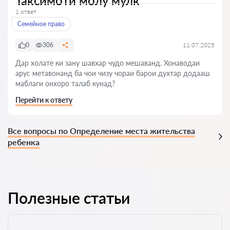
Таксимоти молу мулк
1 ответ
Семейное право
0
306
11.07.2025
Дар холате ки зану шавхар чудо мешаванд. Хонаводаи
арус метавонанд ба чои чизу чораи барои духтар додааш
маблаги онхоро талаб кунад?
Перейти к ответу
Все вопросы по Определение места жительства
ребенка
Полезные статьи