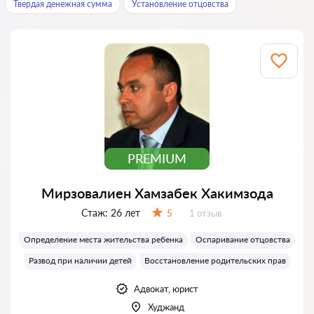
Твердая денежная сумма
Установление отцовства
PREMIUM
Мирзовалиен Хамзабек Хакимзода
Стаж:
26 лет
Отзывов:
5
1 отзыв
Оценка:
Определение места жительства ребенка
Оспаривание отцовства
Развод при наличии детей
Восстановление родительских прав
Адвокат, юрист
Худжанд