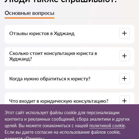
Основные вопросы
Отзывы юристов в Худжанд
Доступны на юридических платформах, в Google и на
Сколько стоит консультация юриста в
Advokat-tj.com — полезны для выбора специалиста.
Худжанд?
В среднем от 50 до 300 сомони, в зависимости от опыта и
Когда нужно обратиться к юристу?
темы вопроса.
При нарушении прав, подготовке документов, договорах,
Что входит в юридическую консультацию?
жалобах или необходимости разъяснения закона.
Этот сайт использует файлы cookie для персонализации
Анализ ситуации, разъяснение норм закона, варианты
контента и рекламных сообщений, сбора аналитики и других
решения, рекомендации и пошаговый план действий.
целей. Вы можете ознакомиться с нашей
политикой cookie
.
Если вы даете согласие на использование файлов cookie,
© 2026 Advokat-tj.com
нажмите «Принять».