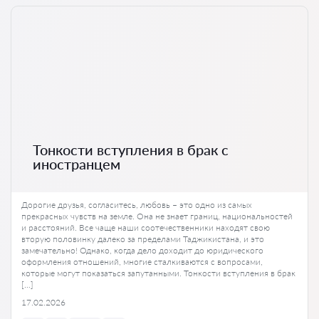
Тонкости вступления в брак с
иностранцем
Дорогие друзья, согласитесь, любовь – это одно из самых
прекрасных чувств на земле. Она не знает границ, национальностей
и расстояний. Все чаще наши соотечественники находят свою
вторую половинку далеко за пределами Таджикистана, и это
замечательно! Однако, когда дело доходит до юридического
оформления отношений, многие сталкиваются с вопросами,
которые могут показаться запутанными. Тонкости вступления в брак
[…]
17.02.2026