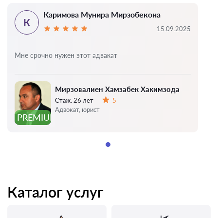
Каримова Мунира Мирзобекона
К
15.09.2025
Мне срочно нужен этот адвакат
Мирзовалиен Хамзабек Хакимзода
Стаж:
26 лет
5
Оценка:
Адвокат, юрист
PREMIUM
Каталог услуг