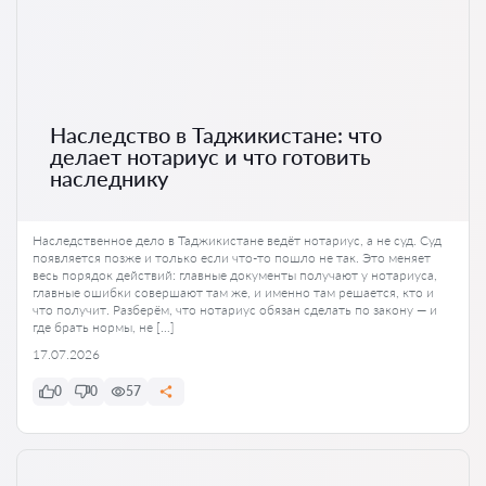
Наследство в Таджикистане: что
делает нотариус и что готовить
наследнику
Наследственное дело в Таджикистане ведёт нотариус, а не суд. Суд
появляется позже и только если что-то пошло не так. Это меняет
весь порядок действий: главные документы получают у нотариуса,
главные ошибки совершают там же, и именно там решается, кто и
что получит. Разберём, что нотариус обязан сделать по закону — и
где брать нормы, не […]
17.07.2026
0
0
57