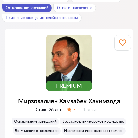
Оспаривание завещаний
Отказ от наследства
Признание завещания недействительным
PREMIUM
Мирзовалиен Хамзабек Хакимзода
Стаж:
26 лет
Отзывов:
5
1 отзыв
Оценка:
Оспаривание завещаний
Восстановление сроков наследство
Вступление в наследство
Наследства иностранных граждан