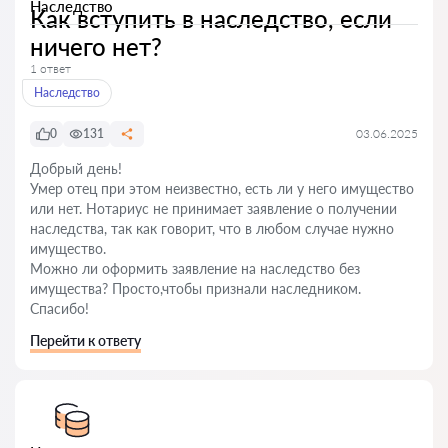
Наследство
Как вступить в наследство, если
ничего нет?
1 ответ
Наследство
0
131
03.06.2025
Добрый день!
Умер отец при этом неизвестно, есть ли у него имущество
или нет. Нотариус не принимает заявление о получении
наследства, так как говорит, что в любом случае нужно
имущество.
Можно ли оформить заявление на наследство без
имущества? Просто,чтобы признали наследником.
Спасибо!
Перейти к ответу