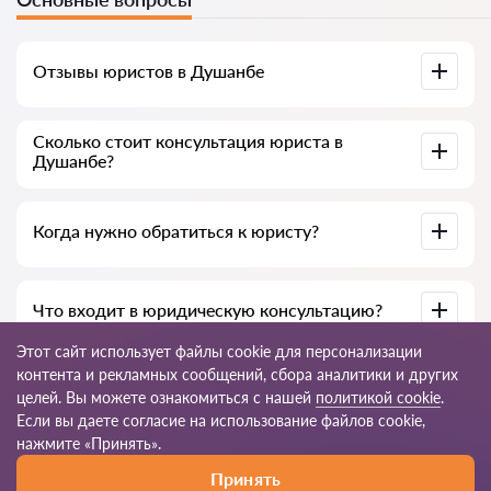
Отзывы юристов в Душанбе
Доступны на юридических платформах, в Google и на
Сколько стоит консультация юриста в
Advokat-tj.com — полезны для выбора специалиста.
Душанбе?
В среднем от 50 до 300 сомони, в зависимости от опыта и
Когда нужно обратиться к юристу?
темы вопроса.
При нарушении прав, подготовке документов, договорах,
Что входит в юридическую консультацию?
жалобах или необходимости разъяснения закона.
Этот сайт использует файлы cookie для персонализации
Анализ ситуации, разъяснение норм закона, варианты
контента и рекламных сообщений, сбора аналитики и других
решения, рекомендации и пошаговый план действий.
целей. Вы можете ознакомиться с нашей
политикой cookie
.
Если вы даете согласие на использование файлов cookie,
© 2026 Advokat-tj.com
нажмите «Принять».
Принять
Правила пользования
Карта сайта
Наша сеть по миру