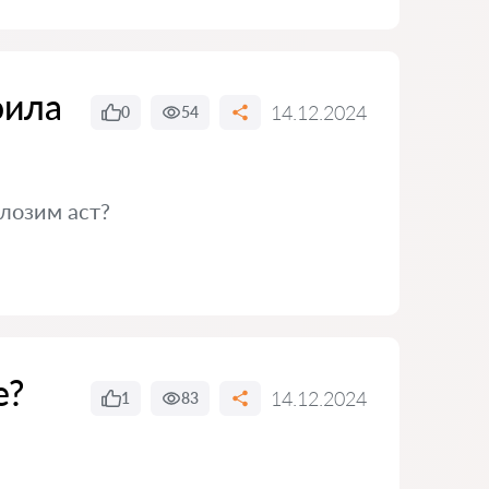
оила
14.12.2024
0
54
 лозим аст?
е?
14.12.2024
1
83