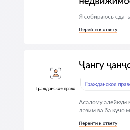
недвижимос
Я собираюсь сдать
Перейти к ответу
Ҷангу ҷанҷ
Гражданское прав
Гражданское право
Асалому алейкум м
лозим ва ба куҷо 
Перейти к ответу