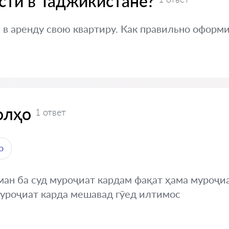
ти в Таджикистане?
 в аренду свою квартиру. Как правильно оформ
олҳо
1 ответ
о
ан ба суд муроҷиат кардам фақат ҳама муроҷиа
муроҷиат карда мешавад гӯед илтимос