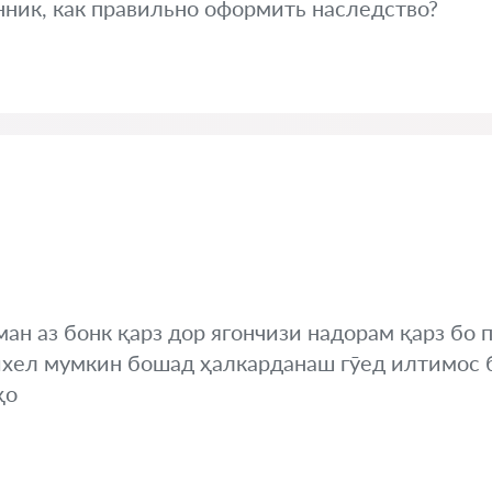
ник, как правильно оформить наследство?
ан аз бонк қарз дор ягончизи надорам қарз бо
ихел мумкин бошад ҳалкарданаш гӯед илтимос б
ҳо