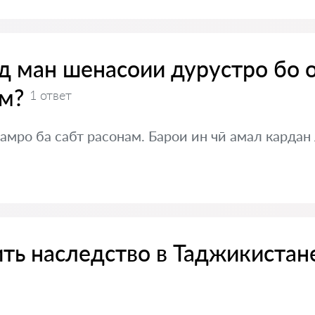
яд ман шенасоии дурустро бо 
м?
1 ответ
мро ба сабт расонам. Барои ин чӣ амал кардан
ть наследство в Таджикистан