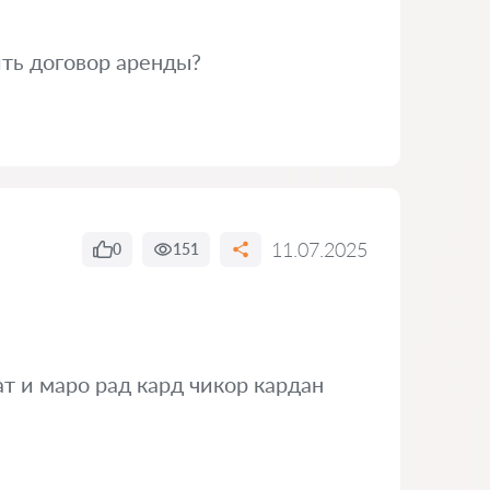
ить договор аренды?
11.07.2025
0
151
т и маро рад кард чикор кардан