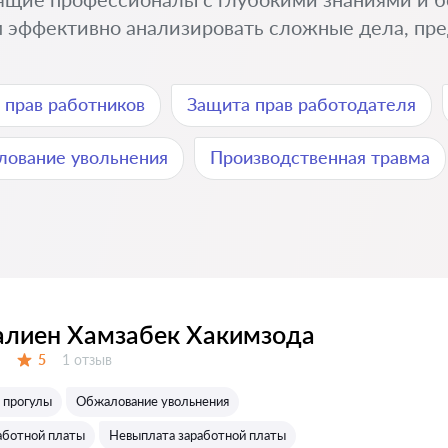
 эффективно анализировать сложные дела, пре
 прав работников
Защита прав работодателя
ование увольнения
Производственная травма
лиен Хамзабек Хакимзода
Отзывов:
5
1 отзыв
Оценка:
а прогулы
Обжалование увольнения
аботной платы
Невыплата заработной платы