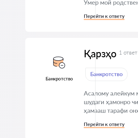
Умер мой родствен
Перейти к ответу
Қарзҳо
1 ответ
Банкротство
Банкротство
Асалому алейкум м
шудаги ҳамонро ч
ҳамааш тарафи он
Перейти к ответу