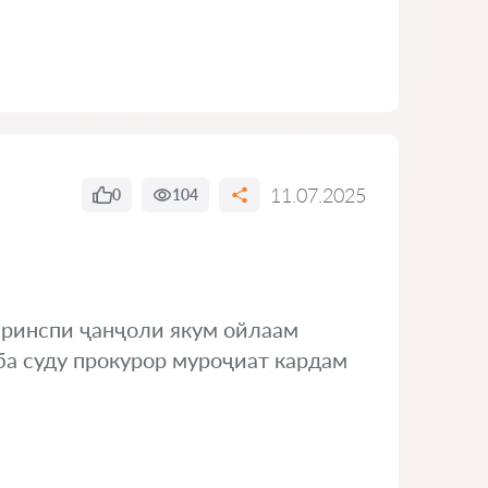
11.07.2025
0
104
 принспи ҷанҷоли якум ойлаам
а суду прокурор муроҷиат кардам