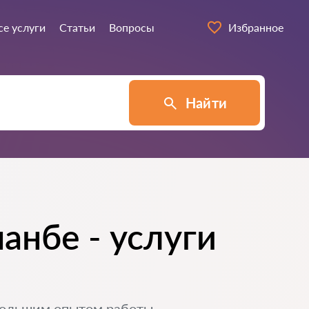
се услуги
Статьи
Вопросы
Избранное
Найти
анбе - услуги
большим опытом работы.