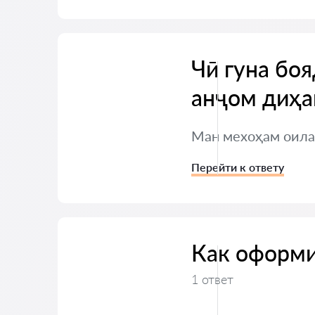
Чӣ гуна бо
анҷом диҳа
Ман мехоҳам оилаа
Перейти к ответу
Как оформи
1 ответ