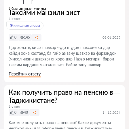
Жилищные споры
Таксими манзили зист
1 ответ
Жилищные споры
0
145
03.06.2025
Дар холате, ки аз шавхар чудо шудан шахсоне ки дар
кайди хона хастанд ба гайр аз зану шавхар ва фарзандон
(мисол чияни шавхар) онхоро дар Назар мегиран барои
таксим кардани манзили зист байни зану шавхар
Перейти к ответу
Как получить право на пенсию в
Таджикистане?
1 ответ
0
40
14.12.2024
Как мне получить право на пенсию? Какие документы
необходимы для оформления пенсии в Таджикистане?