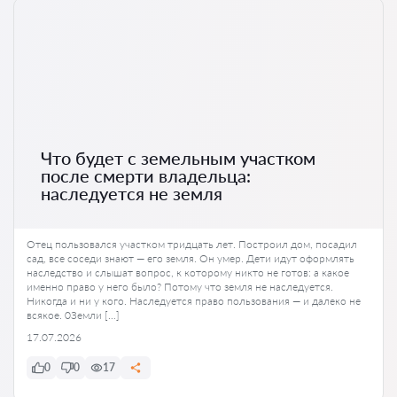
Что будет с земельным участком
после смерти владельца:
наследуется не земля
Отец пользовался участком тридцать лет. Построил дом, посадил
сад, все соседи знают — его земля. Он умер. Дети идут оформлять
наследство и слышат вопрос, к которому никто не готов: а какое
именно право у него было? Потому что земля не наследуется.
Никогда и ни у кого. Наследуется право пользования — и далеко не
всякое. 0Земли […]
17.07.2026
0
0
17