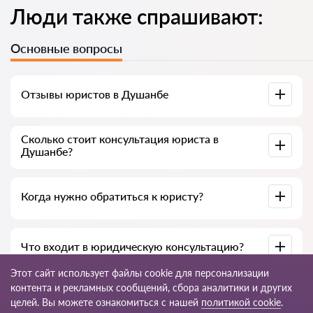
Люди также спрашивают:
Основные вопросы
Отзывы юристов в Душанбе
Доступны на юридических платформах, в Google и на
Сколько стоит консультация юриста в
Advokat-tj.com — полезны для выбора специалиста.
Душанбе?
В среднем от 50 до 300 сомони, в зависимости от опыта и
Когда нужно обратиться к юристу?
темы вопроса.
При нарушении прав, подготовке документов, договорах,
Что входит в юридическую консультацию?
жалобах или необходимости разъяснения закона.
Этот сайт использует файлы cookie для персонализации
Анализ ситуации, разъяснение норм закона, варианты
контента и рекламных сообщений, сбора аналитики и других
решения, рекомендации и пошаговый план действий.
целей. Вы можете ознакомиться с нашей
политикой cookie
.