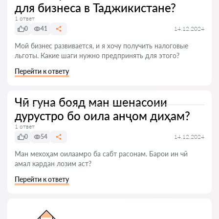
для бизнеса в Таджикистане?
1 ответ
0
41
14.12.2024
Мой бизнес развивается, и я хочу получить налоговые
льготы. Какие шаги нужно предпринять для этого?
Перейти к ответу
Чӣ гуна бояд ман шенасоии
дурустро бо оила анҷом диҳам?
1 ответ
0
54
14.12.2024
Ман мехоҳам оилаамро ба сабт расонам. Барои ин чӣ
амал кардан лозим аст?
Перейти к ответу