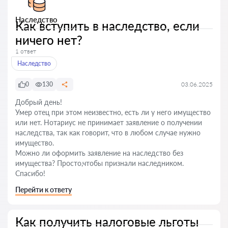
Наследство
Как вступить в наследство, если
ничего нет?
1 ответ
Наследство
0
130
03.06.2025
Добрый день!
Умер отец при этом неизвестно, есть ли у него имущество
или нет. Нотариус не принимает заявление о получении
наследства, так как говорит, что в любом случае нужно
имущество.
Можно ли оформить заявление на наследство без
имущества? Просто,чтобы признали наследником.
Спасибо!
Перейти к ответу
Как получить налоговые льготы