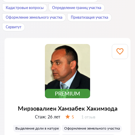
Кадастровые вопросы
Определение границ участка
Оформление земельного участка
Приватизация участка
Сервитут
PREMIUM
Мирзовалиен Хамзабек Хакимзода
Стаж:
26 лет
Отзывов:
5
1 отзыв
Оценка:
Выделение доли в натуре
Оформление земельного участка