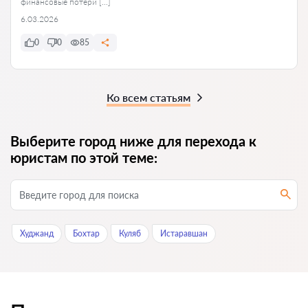
финансовые потери […]
6.03.2026
0
0
85
Ко всем статьям
Выберите город ниже для перехода к
юристам по этой теме:
Худжанд
Бохтар
Куляб
Истаравшан