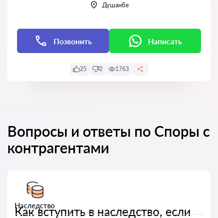
Душанбе
Позвонить
Написать
25
2
1763
Вопросы и ответы по Споры с
контрагентами
Наследство
Как вступить в наследство, если