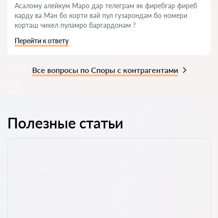
Асалому алейкум Маро дар телеграм як фиребгар фиреб
карду ва Ман бо корти вай пул гузарондам бо номери
корташ чихел пуламро баргардонам ?
Перейти к ответу
Все вопросы по Споры с контрагентами
Полезные статьи