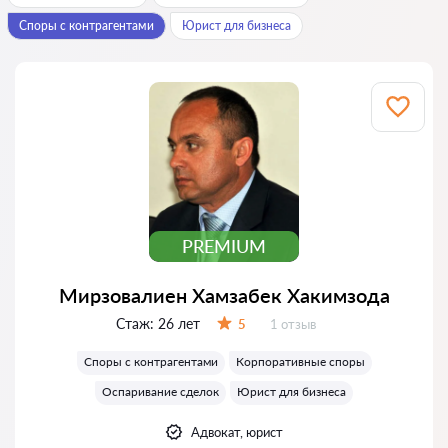
Споры с контрагентами
Юрист для бизнеса
PREMIUM
Мирзовалиен Хамзабек Хакимзода
Стаж:
26 лет
Отзывов:
5
1 отзыв
Оценка:
Споры с контрагентами
Корпоративные споры
Оспаривание сделок
Юрист для бизнеса
Адвокат, юрист