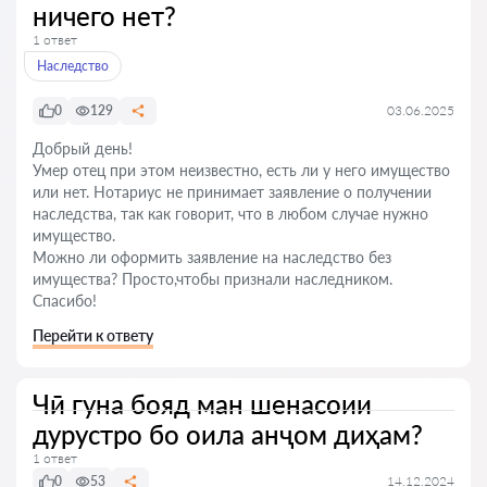
ничего нет?
1 ответ
Наследство
0
129
03.06.2025
Добрый день!
Умер отец при этом неизвестно, есть ли у него имущество
или нет. Нотариус не принимает заявление о получении
наследства, так как говорит, что в любом случае нужно
имущество.
Можно ли оформить заявление на наследство без
имущества? Просто,чтобы признали наследником.
Спасибо!
Перейти к ответу
Чӣ гуна бояд ман шенасоии
дурустро бо оила анҷом диҳам?
1 ответ
0
53
14.12.2024