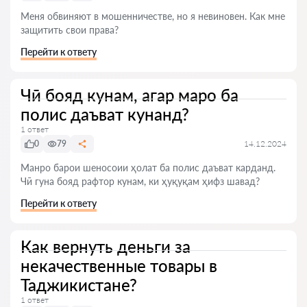
Меня обвиняют в мошенничестве, но я невиновен. Как мне
защитить свои права?
Перейти к ответу
Чӣ бояд кунам, агар маро ба
полис даъват кунанд?
1 ответ
0
79
14.12.2024
Манро барои шеносоии ҳолат ба полис даъват карданд.
Чӣ гуна бояд рафтор кунам, ки ҳуқуқам ҳифз шавад?
Перейти к ответу
Как вернуть деньги за
некачественные товары в
Таджикистане?
1 ответ