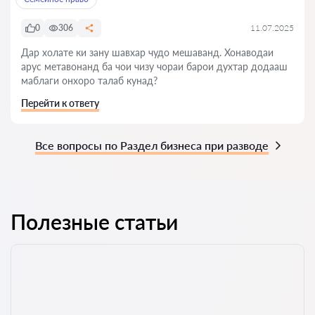
0
306
11.07.2025
Дар холате ки зану шавхар чудо мешаванд. Хонаводаи
арус метавонанд ба чои чизу чораи барои духтар додааш
маблаги онхоро талаб кунад?
Перейти к ответу
Все вопросы по Раздел бизнеса при разводе
Полезные статьи