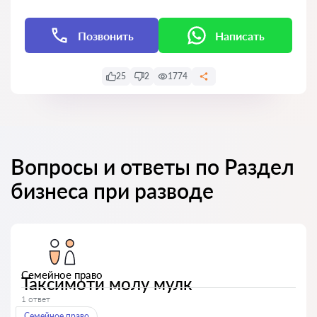
Позвонить
Написать
25
2
1774
Вопросы и ответы по Раздел
бизнеса при разводе
Семейное право
Таксимоти молу мулк
1 ответ
Семейное право