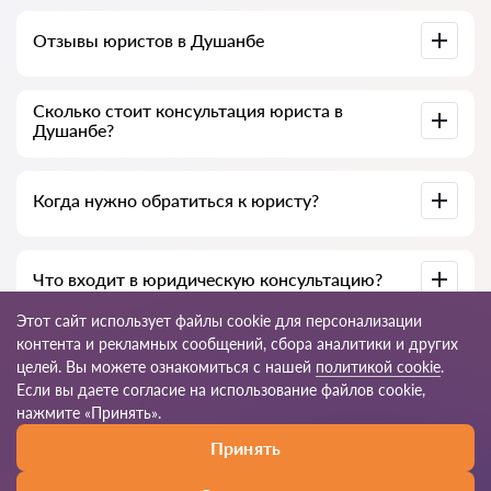
Отзывы юристов в Душанбе
Доступны на юридических платформах, в Google и на
Сколько стоит консультация юриста в
Advokat-tj.com — полезны для выбора специалиста.
Душанбе?
В среднем от 50 до 300 сомони, в зависимости от опыта и
Когда нужно обратиться к юристу?
темы вопроса.
При нарушении прав, подготовке документов, договорах,
Что входит в юридическую консультацию?
жалобах или необходимости разъяснения закона.
Этот сайт использует файлы cookie для персонализации
Анализ ситуации, разъяснение норм закона, варианты
контента и рекламных сообщений, сбора аналитики и других
решения, рекомендации и пошаговый план действий.
целей. Вы можете ознакомиться с нашей
политикой cookie
.
Если вы даете согласие на использование файлов cookie,
© 2026 Advokat-tj.com
нажмите «Принять».
Принять
Правила пользования
Карта сайта
Наша сеть по миру