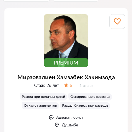
PREMIUM
Мирзовалиен Хамзабек Хакимзода
Стаж:
26 лет
Отзывов:
5
1 отзыв
Оценка:
Развод при наличии детей
Оспаривание отцовства
Отказ от алиментов
Раздел бизнеса при разводе
Адвокат, юрист
Душанбе