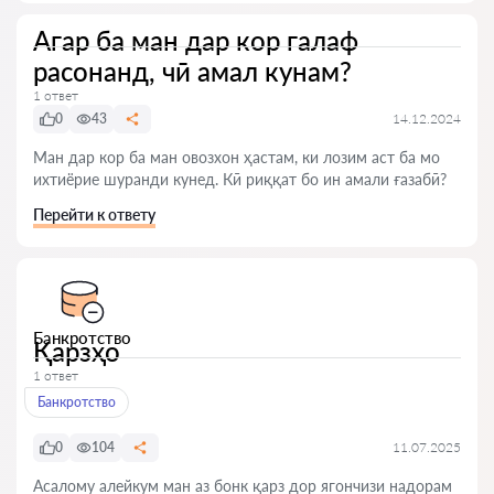
Агар ба ман дар кор галаф
расонанд, чӣ амал кунам?
1 ответ
0
43
14.12.2024
Ман дар кор ба ман овозхон ҳастам, ки лозим аст ба мо
ихтиёрие шуранди кунед. Кӣ риққат бо ин амали ғазабӣ?
Перейти к ответу
Банкротство
Қарзҳо
1 ответ
Банкротство
0
104
11.07.2025
Асалому алейкум ман аз бонк қарз дор ягончизи надорам