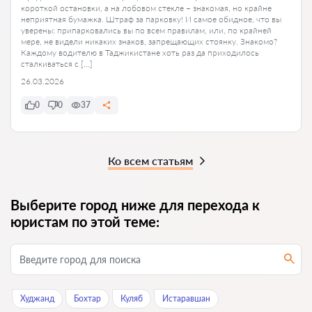
короткой остановки, а на лобовом стекле – знакомая, но крайне
неприятная бумажка. Штраф за парковку! И самое обидное, что вы
уверены: припарковались вы по всем правилам, или, по крайней
мере, не видели никаких знаков, запрещающих стоянку. Знакомо?
Каждому водителю в Таджикистане хоть раз да приходилось
сталкиваться с […]
26.03.2026
0
0
37
Ко всем статьям
Выберите город ниже для перехода к
юристам по этой теме:
Худжанд
Бохтар
Куляб
Истаравшан