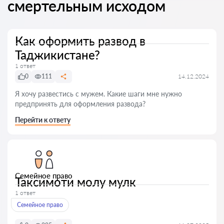
смертельным исходом
Как оформить развод в
Таджикистане?
1 ответ
0
111
14.12.2024
Я хочу развестись с мужем. Какие шаги мне нужно
предпринять для оформления развода?
Перейти к ответу
Семейное право
Таксимоти молу мулк
1 ответ
Семейное право