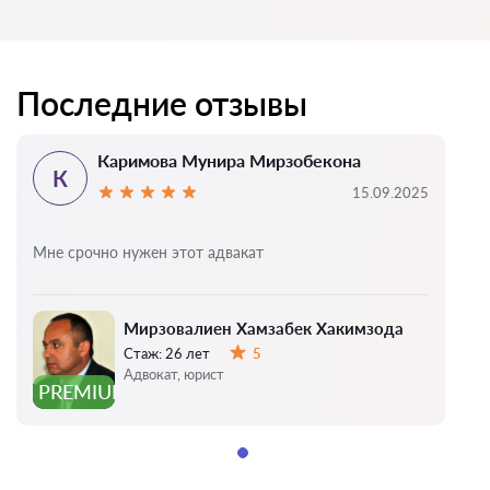
Последние отзывы
Каримова Мунира Мирзобекона
К
15.09.2025
Мне срочно нужен этот адвакат
Мирзовалиен Хамзабек Хакимзода
Стаж:
26 лет
5
Оценка:
Адвокат, юрист
PREMIUM