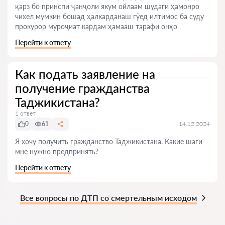
қарз бо принспи ҷанҷоли якум ойлаам шудаги ҳамонро
чихел мумкин бошад ҳалкарданаш гӯед илтимос ба суду
прокурор муроҷиат кардам ҳамааш тарафи онҳо
Перейти к ответу
Как подать заявление на
получение гражданства
Таджикистана?
1 ответ
0
61
14.12.2024
Я хочу получить гражданство Таджикистана. Какие шаги
мне нужно предпринять?
Перейти к ответу
Все вопросы по ДТП со смертельным исходом