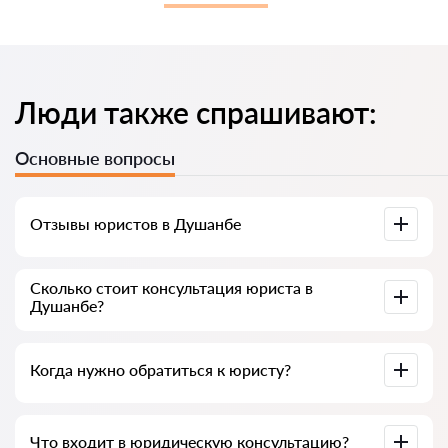
Люди также спрашивают:
Основные вопросы
Отзывы юристов в Душанбе
Доступны на юридических платформах, в Google и на
Сколько стоит консультация юриста в
Advokat-tj.com — полезны для выбора специалиста.
Душанбе?
В среднем от 50 до 300 сомони, в зависимости от опыта и
Когда нужно обратиться к юристу?
темы вопроса.
При нарушении прав, подготовке документов, договорах,
Что входит в юридическую консультацию?
жалобах или необходимости разъяснения закона.