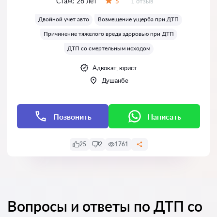
Стаж:
26 лет
Отзывов:
5
1 отзыв
Оценка:
Двойной учет авто
Возмещение ущерба при ДТП
Причинение тяжелого вреда здоровью при ДТП
ДТП со смертельным исходом
Адвокат, юрист
Душанбе
Позвонить
Написать
25
2
1761
Вопросы и ответы по ДТП со