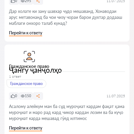
0
295
11.07.2025
Дар холате ки зану шавхар чудо мешаванд. Хонаводаи
арус метавонанд ба чои чизу чораи барои духтар додааш
маблаги онхоро талаб кунад?
Перейти к ответу
Гражданское право
Ҷангу ҷанҷолҳо
1 ответ
Гражданское право
0
150
11.07.2025
Асалому алейкум ман ба суд муроҷиат кардам фақат ҳама
муроҷиат и маро рад кард чикор кардан лозим ва ба куҷо
муроҷиат карда мешавад гӯед илтимос
Перейти к ответу