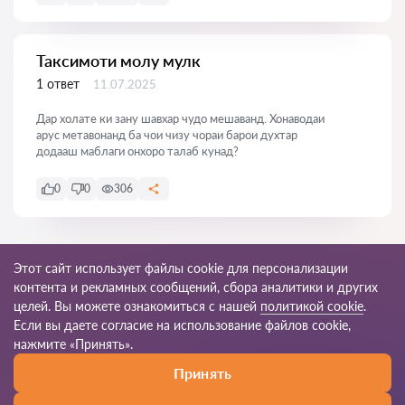
Таксимоти молу мулк
1 ответ
11.07.2025
Дар холате ки зану шавхар чудо мешаванд. Хонаводаи
арус метавонанд ба чои чизу чораи барои духтар
додааш маблаги онхоро талаб кунад?
0
0
306
Показать все
Этот сайт использует файлы cookie для персонализации
контента и рекламных сообщений, сбора аналитики и других
целей. Вы можете ознакомиться с нашей
политикой cookie
.
Если вы даете согласие на использование файлов cookie,
© 2026 Advokat-tj.com
нажмите «Принять».
Принять
Правила пользования
Карта сайта
Наша сеть по миру