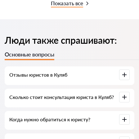
Показать все
Люди также спрашивают:
Основные вопросы
Отзывы юристов в Куляб
Доступны на юридических платформах, в Google и на
Сколько стоит консультация юриста в Куляб?
Advokat-tj.com — полезны для выбора специалиста.
В среднем от 50 до 300 сомони, в зависимости от опыта и
Когда нужно обратиться к юристу?
темы вопроса.
При нарушении прав, подготовке документов, договорах,