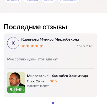
Последние отзывы
Каримова Мунира Мирзобекона
К
15.09.2025
Мне срочно нужен этот адвакат
Мирзовалиен Хамзабек Хакимзода
Стаж:
26 лет
5
Оценка:
Адвокат, юрист
PREMIUM