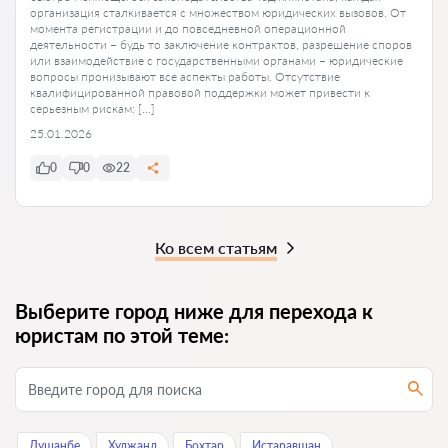
организация сталкивается с множеством юридических вызовов. От
момента регистрации и до повседневной операционной
деятельности – будь то заключение контрактов, разрешение споров
или взаимодействие с государственными органами – юридические
вопросы пронизывают все аспекты работы. Отсутствие
квалифицированной правовой поддержки может привести к
серьезным рискам: […]
25.01.2026
0
0
22
Ко всем статьям
Выберите город ниже для перехода к
юристам по этой теме:
Душанбе
Худжанд
Бохтар
Истаравшан