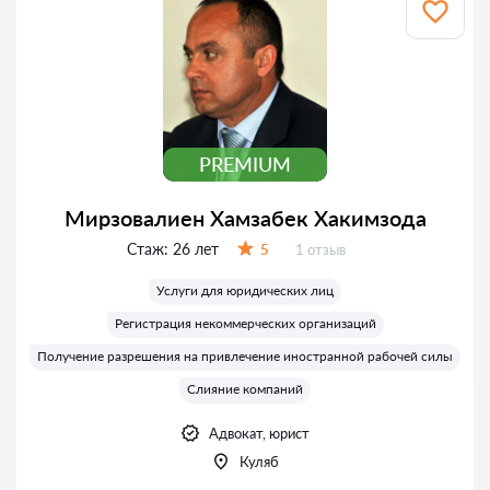
PREMIUM
Мирзовалиен Хамзабек Хакимзода
Стаж:
26 лет
Отзывов:
5
1 отзыв
Оценка:
Услуги для юридических лиц
Регистрация некоммерческих организаций
Получение разрешения на привлечение иностранной рабочей силы
Слияние компаний
Адвокат, юрист
Куляб