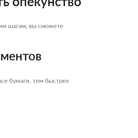
ть опекунство
им шагам, вы сможете
ументов
все бумаги, тем быстрее