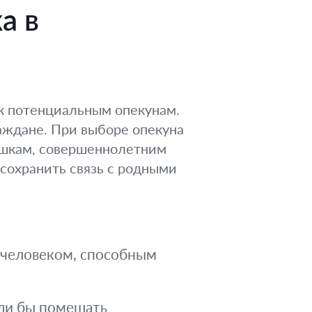
а в
к потенциальным опекунам.
аждане. При выборе опекуна
душкам, совершеннолетним
 сохранить связь с родными
 человеком, способным
гли бы помешать