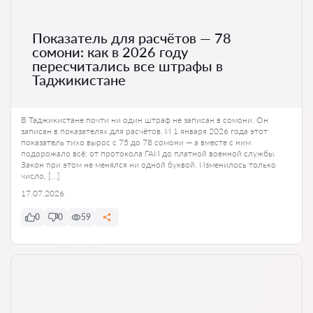
Показатель для расчётов — 78
сомони: как в 2026 году
пересчитались все штрафы в
Таджикистане
В Таджикистане почти ни один штраф не записан в сомони. Он
записан в показателях для расчётов. И 1 января 2026 года этот
показатель тихо вырос с 75 до 78 сомони — а вместе с ним
подорожало всё: от протокола ГАИ до платной военной службы.
Закон при этом не менялся ни одной буквой. Изменилось только
число, […]
17.07.2026
0
0
59