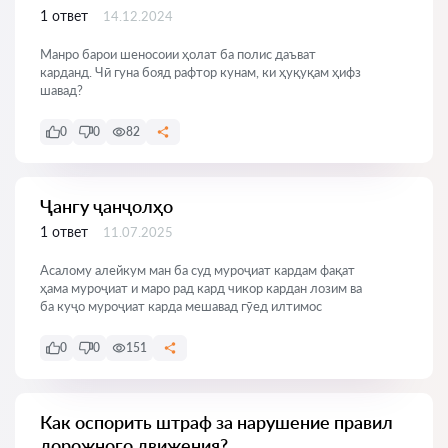
1 ответ
14.12.2024
Манро барои шеносоии ҳолат ба полис даъват
карданд. Чӣ гуна бояд рафтор кунам, ки ҳуқуқам ҳифз
шавад?
0
0
82
Ҷангу ҷанҷолҳо
1 ответ
11.07.2025
Асалому алейкум ман ба суд муроҷиат кардам фақат
ҳама муроҷиат и маро рад кард чикор кардан лозим ва
ба куҷо муроҷиат карда мешавад гӯед илтимос
0
0
151
Как оспорить штраф за нарушение правил
дорожного движения?